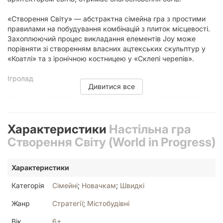
«Створення Світу» — абстрактна сімейна гра з простими
правилами на побудування комбінацій з плиток місцевості.
Захоплюючий процес викладання елементів Joy може
порівняти зі створенням власних ацтекських скульптур у
«Коатлі» та з іронічною костницею у «Склепі черепів».
Ігролад
Дивитися все
На початку партії в центрі столу розміщується Нейтральна
мапа, яка складається з сітки 3х3, та чотири маркери Віри.
Кожен гравець отримує випадковий жетон статуї Бога.
Характеристики
Настільна гра
У свій хід гравець переміщує маркер на один із рядів або
Створення Світу (World in Progress)
стовпців і штовхає його у напрямку стрілки. Після чого
забирає плитку місцевості, яка опинилась за межами поля,
Характеристики
та додає її до своєї мапи. Вільне місце на Нейтральній мапі
заповнюється новою плиткою зі стосу.
Категорія
Сімейні
;
Новачкам
;
Швидкі
Гра завершується, коли всі побудують свої світи, розміром
Жанр
Стратегії
;
Містобудівні
3х3 плитки.
Вік
6+