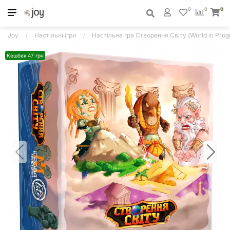
0
0
0
Joy
Настільні ігри
Настільна гра Створення Світу (World in Prog
Кешбек 47 грн