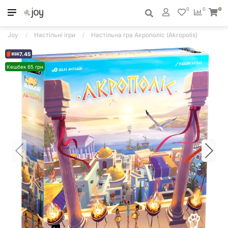
0
0
0
Joy
Настільні ігри
Настільна гра Акрополіс (Akropolis)
7.45
Кешбек 65 грн