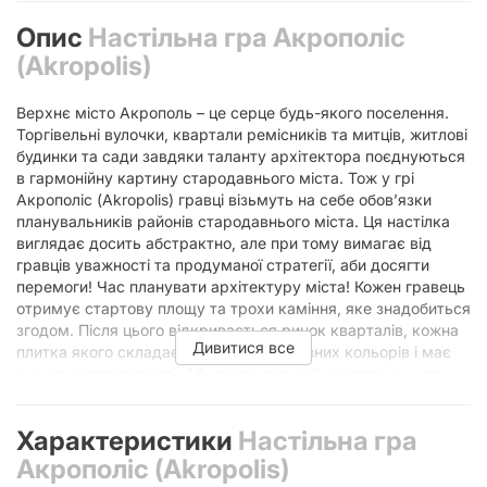
Опис
Настільна гра Акрополіс
(Akropolis)
Верхнє місто Акрополь – це серце будь-якого поселення.
Торгівельні вулочки, квартали ремісників та митців, житлові
будинки та сади завдяки таланту архітектора поєднуються
в гармонійну картину стародавнього міста. Тож у грі
Акрополіс (Akropolis) гравці візьмуть на себе обов’язки
планувальників районів стародавнього міста. Ця настілка
виглядає досить абстрактно, але при тому вимагає від
гравців уважності та продуманої стратегії, аби досягти
перемоги! Час планувати архітектуру міста! Кожен гравець
отримує стартову площу та трохи каміння, яке знадобиться
згодом. Після цього відкривається ринок кварталів, кожна
Дивитися все
плитка якого складається з вуличок різних кольорів і має
унікальні властивості. Аби взяти перший квартал з цього
ринку гравцю нічого не треба платити, а можна одразу
розмістити його у будь-якому місці свого містечка. Та якщо
Характеристики
Настільна гра
ви хочете пропустити декілька плиток, то за кожну
пропущену доведеться заплатити камінням. Як правильно
Акрополіс (Akropolis)
розташувати вулиці? Кожний кольоровий район міста має