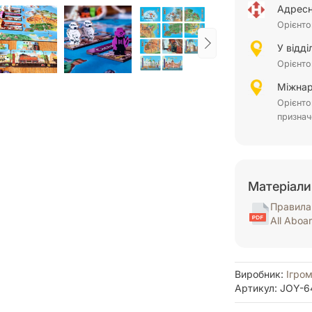
Адресн
Орієнто
У відд
Орієнто
Міжнар
Орієнто
признач
Матеріали
Правила н
All Aboa
Виробник:
Ігром
Артикул: JOY-6