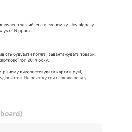
одночасно заглиблена в економіку. Joy відразу
ways of Nippon».
ивість будувати потяги, завантажувати товари,
арткової гри 2014 року.
о-різному використовувати карти в руці,
удівництва. На початку гри навколо поля у
оставити до місця призначення для отримання
Aboard)