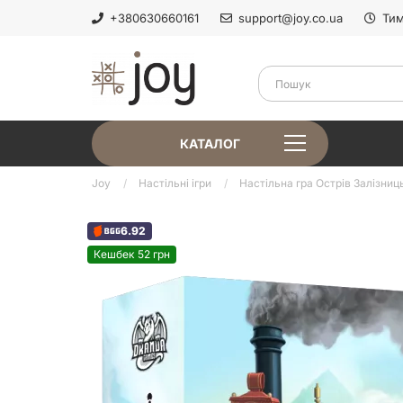
+380630660161
support@joy.co.ua
Тим
КАТАЛОГ
Joy
Настільні ігри
Настільна гра Острів Залізниць (
6.92
Кешбек 52 грн