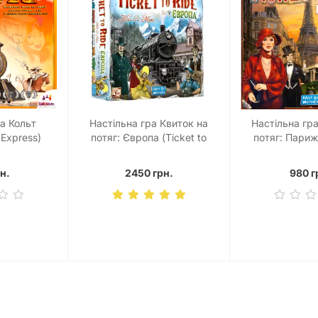
а Кольт
Настільна гра Квиток на
Настільна гр
 Express)
потяг: Європа (Ticket to
потяг: Париж
Ride. Europe)
Ride: P
н.
2450 грн.
980 г