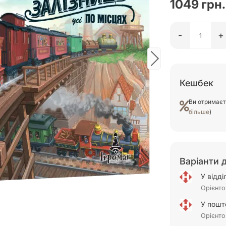
1049 грн.
-
+
Кешбек
Ви отримає
більше
)
Варіанти 
У відд
Орієнто
У пошт
Орієнто