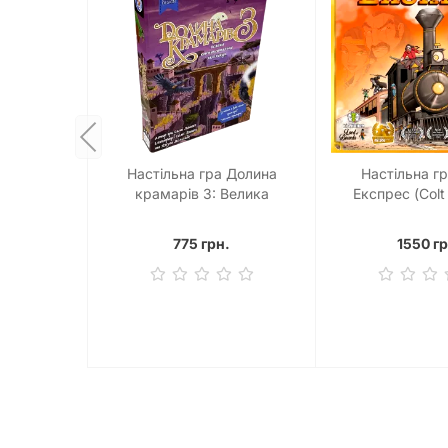
Настільна гра Долина
Настільна гр
крамарів 3: Велика
Експрес (Colt
континентальна залізниця
(Dale of Merchants 3)
775 грн.
1550 гр