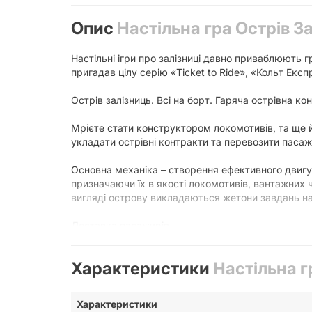
Опис
Настільна гра Острів Зал
Настільні ігри про залізниці давно приваблюють г
пригадав цілу серію «Ticket to Ride», «Кольт Експ
Острів залізниць. Всі на борт. Гаряча острівна ко
Мрієте стати конструктором локомотивів, та ще й
укладати острівні контракти та перевозити пасаж
Основна механіка – створення ефективного двигун
призначаючи їх в якості локомотивів, вантажних ч
вигляді острову викладаються жетони завдань на 
Доставка пасажирів
Пасажири дістаються випадковим чином з мішка. 
Характеристики
Настільна гр
бонусів.
Гравці отримують квитки, на яких вказана винаго
Характеристики