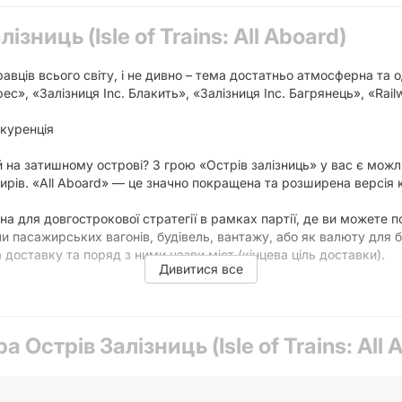
ізниць (Isle of Trains: All Aboard)
равців всього світу, і не дивно – тема достатньо атмосферна та 
рес», «Залізниця Inc. Блакить», «Залізниця Inc. Багрянець», «Rail
нкуренція
 на затишному острові? З грою «Острів залізниць» у вас є можл
ирів. «All Aboard» — це значно покращена та розширена версія к
а для довгострокової стратегії в рамках партії, де ви можете п
и пасажирських вагонів, будівель, вантажу, або як валюту для б
доставку та поряд з ними назви міст (кінцева ціль доставки).
Дивитися все
Гравці можуть розмістити їх у доступні вагони та спробувати д
а Острів Залізниць (Isle of Trains: All 
рода за висадку першого, другого та третього пасажирів.