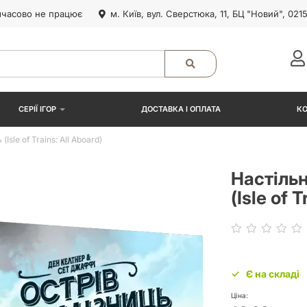
часово не працює
м. Київ, вул. Сверстюка, 11, БЦ "Новий", 021
СЕРІЇ ІГОР
ДОСТАВКА І ОПЛАТА
К
Isle of Trains: All Aboard)
Настільн
(Isle of 
Є на складі
Ціна: