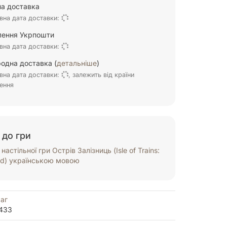
а доставка
вна дата доставки:
ілення Укрпошти
вна дата доставки:
одна доставка (
детальніше
)
вна дата доставки:
, залежить від країни
ення
 до гри
астільної гри Острів Залізниць (Isle of Trains:
rd) українською мовою
аг
433