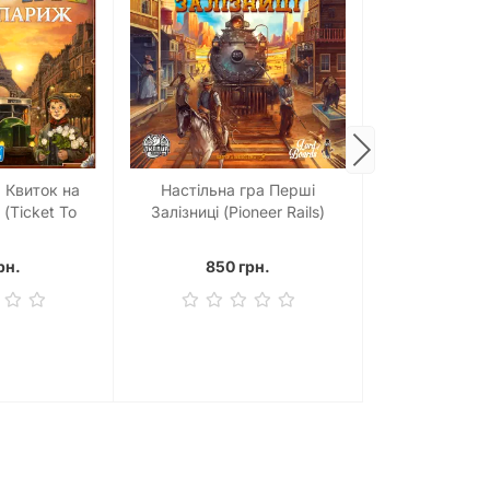
Настільна гра
а Квиток на
Настільна гра Перші
Happy 10th 
 (Ticket To
Залізниці (Pioneer Rails)
(Кольт Експ
aris)
річн
920 
рн.
850 грн.