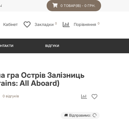
54
0 ТОВАР(ІВ) - 0 ГРН.
0
0
Кабінет
Закладки
Порівняння
ОНТАКТИ
ВІДГУКИ
а гра Острів Залізниць
Trains: All Aboard)
0 відгуків
🚚 Відправимо: