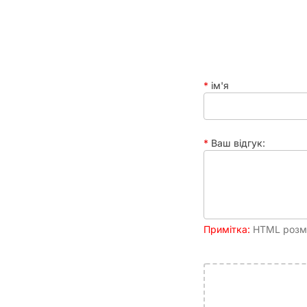
ім'я
Ваш відгук:
Примітка:
HTML розмі