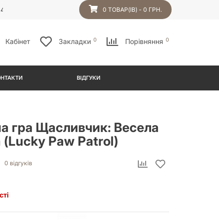
54
0 ТОВАР(ІВ) - 0 ГРН.
0
0
Кабінет
Закладки
Порівняння
ОНТАКТИ
ВІДГУКИ
на гра Щасливчик: Весела
(Lucky Paw Patrol)
0 відгуків
сті