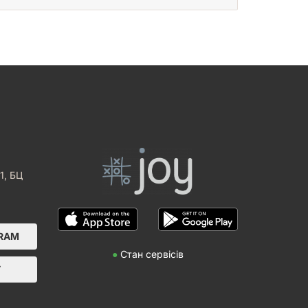
1, БЦ
GRAM
●
Стан сервісів
Т