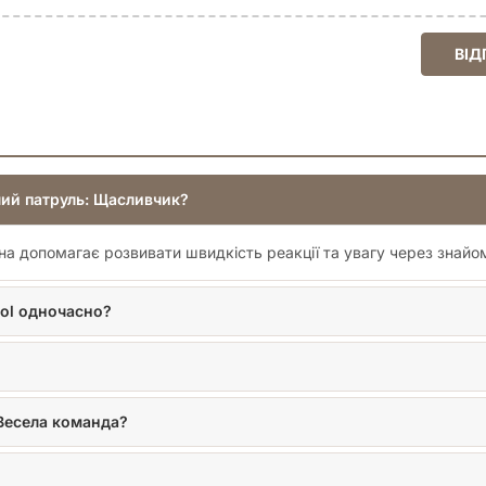
ВІД
чий патруль: Щасливчик?
она допомагає розвивати швидкість реакції та увагу через знайо
rol одночасно?
 Весела команда?