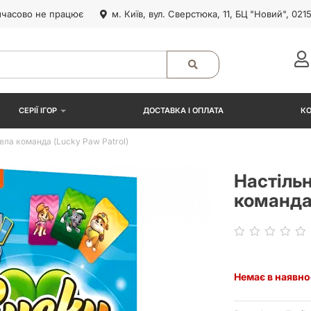
часово не працює
м. Київ, вул. Сверстюка, 11, БЦ "Новий", 021
СЕРІЇ ІГОР
ДОСТАВКА І ОПЛАТА
К
ла команда (Lucky Paw Patrol)
Настіль
команда 
Немає в наявно