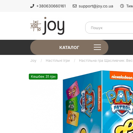
+380630660161
support@joy.co.ua
Тим
КАТАЛОГ
Joy
Настільні ігри
Настільна гра Щасливчик: Весе
Кешбек 31 грн