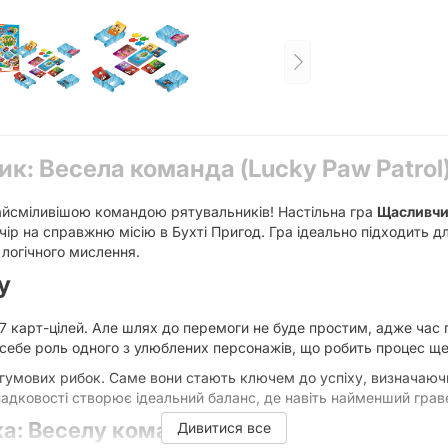
к: Весела команда (Lucky Paw Patrol
найсміливішою командою рятувальників! Настільна гра
Щасливчик
ір на справжню місію в Бухті Пригод. Гра ідеально підходить дл
 логічного мислення.
у
 7 карт-цілей. Але шлях до перемоги не буде простим, адже час 
себе роль одного з улюблених персонажів, що робить процес щ
 гумових рибок. Саме вони стають ключем до успіху, визначаючи
падковості створює ідеальний баланс, де навіть найменший грав
а: Веселу команду"?
Дивитися все