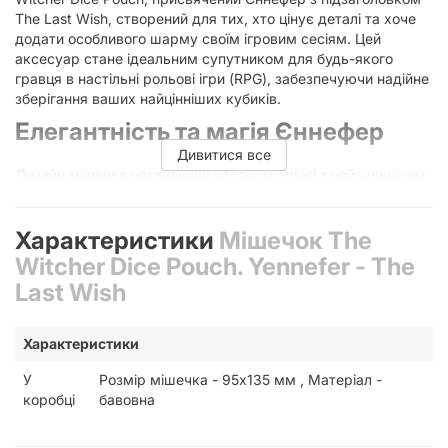
The Last Wish, створений для тих, хто цінує деталі та хоче
додати особливого шарму своїм ігровим сесіям. Цей
аксесуар стане ідеальним супутником для будь-якого
гравця в настільні рольові ігри (RPG), забезпечуючи надійне
зберігання ваших найцінніших кубиків.
Елегантність та магія Єннефер
Дивитися все
Дизайн мішечка натхненний образом однієї з найсильніших
чарівниць світу Сапковського. Витончений принт та
тематичне оформлення перетворюють звичайний футляр
на справжній артефакт. Використання високоякісної
Характеристики
Мішечок The
бавовни забезпечує приємні тактильні відчуття та
Witcher Dice Pouch. Yennefer - The
довговічність виробу, що важливо при частому
Last Wish
використанні під час подорожей або ігрових вечорів з
друзями.
Чому варто обрати цей мішечок для
Характеристики
кубиків?
У
Розмір мішечка - 95х135 мм , Матеріал -
коробці
бавовна
Кожен власник набору кубиків знає, наскільки важливо
захистити їх від подряпин, втрат або випадкового