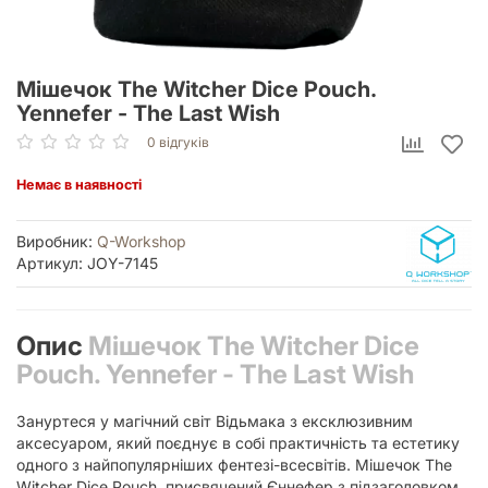
Мішечок The Witcher Dice Pouch.
Yennefer - The Last Wish
0 відгуків
Немає в наявності
Виробник:
Q-Workshop
Артикул: JOY-7145
Опис
Мішечок The Witcher Dice
Pouch. Yennefer - The Last Wish
Зануртеся у магічний світ Відьмака з ексклюзивним
аксесуаром, який поєднує в собі практичність та естетику
одного з найпопулярніших фентезі-всесвітів. Мішечок The
Witcher Dice Pouch, присвячений Єннефер з підзаголовком