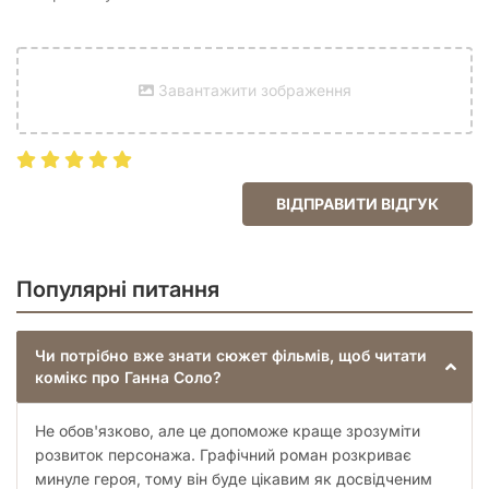
Колекціонерам
, які прагнуть зібрати всі ключові
історії за всесвітом Star Wars.
Підліткам та дорослим
, які люблять пригодницькі
історії про честь, відвагу та пошук себе.
Завантажити зображення
Любителям графічних романів
, які цінують якісний
сторітелінг у поєднанні з виразним візуальним
стилем.
Ця історія нагадує нам, що навіть той, хто вважає себе
одинаком і не довіряє нікому, зрештою знайде друзів, на
ВІДПРАВИТИ ВІДГУК
яких можна покластися, і справжню мету, заради якої
варто ризикувати всім.
Популярні питання
Чи потрібно вже знати сюжет фільмів, щоб читати
комікс про Ганна Соло?
Не обов'язково, але це допоможе краще зрозуміти
розвиток персонажа. Графічний роман розкриває
минуле героя, тому він буде цікавим як досвідченим