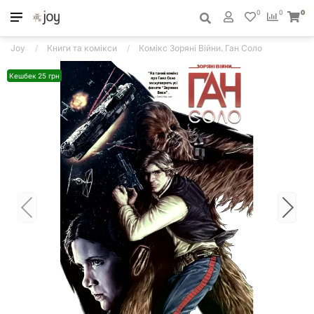
0
0
0
Joy
Книги та комікси
Комікс Зоряні Війни. Ган Соло
Кешбек 25 грн