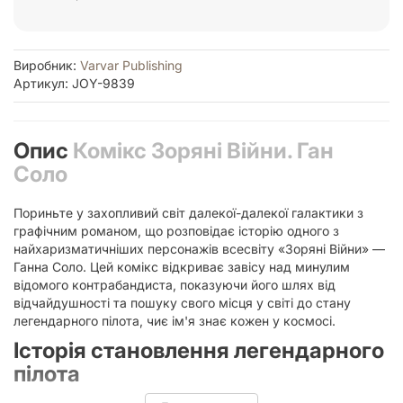
Виробник:
Varvar Publishing
Артикул: JOY-9839
Опис
Комікс Зоряні Війни. Ган
Соло
Пориньте у захопливий світ далекої-далекої галактики з
графічним романом, що розповідає історію одного з
найхаризматичніших персонажів всесвіту «Зоряні Війни» —
Ганна Соло. Цей комікс відкриває завісу над минулим
відомого контрабандиста, показуючи його шлях від
відчайдушності та пошуку свого місця у світі до стану
легендарного пілота, чиє ім'я знає кожен у космосі.
Історія становлення легендарного
пілота