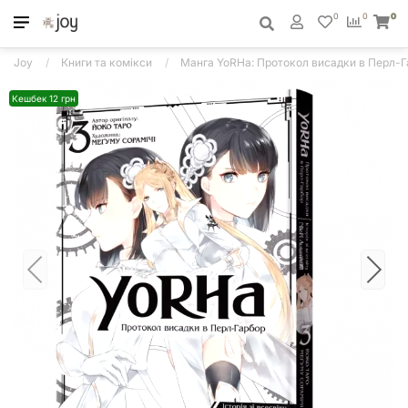
0
0
0
Joy
Книги та комікси
Манга YoRHa: Протокол висадки в Перл-Г
Кешбек 12 грн