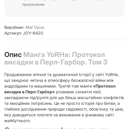
призначення
Виробник:
Mal`Opus
Артикул: JOY-8420
Опис
Манга YoRHa: Протокол
висадки в Перл-Гарбор. Том 3
Продовження епічної та драматичної історії у світі YoRHa,
що занурює читача в атмосферу безжалісної війни між
андроїдами та машинами. Третій том манги
«Протокол
висадки в Перл-Гарбор»
розвиває сюжетні лінії,
закладаючи підґрунтя для ще більш масштабних конфліктів
та емоційних потрясень. Це не просто історія про битви, а
глибоке дослідження природи свідомості, обов'язку та ціни,
яку доводиться платити за виживання в іржавому світі
майбутнього.