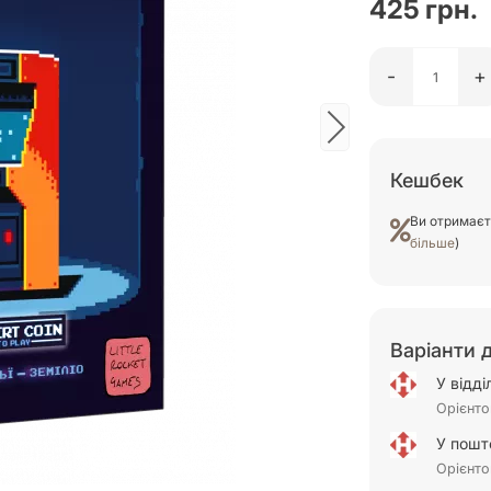
425 грн.
-
+
Кешбек
Ви отримає
більше
)
Варіанти 
У відд
Орієнто
У пошт
Орієнто