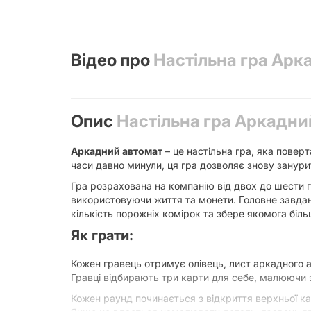
Відео про
Настільна гра Аркад
Опис
Настільна гра Аркадний 
Аркадний автомат
– це настільна гра, яка поверт
часи давно минули, ця гра дозволяє знову занури
Гра розрахована на компанію від двох до шести г
використовуючи життя та монети. Головне завдан
кількість порожніх комірок та збере якомога біл
Як грати:
Кожен гравець отримує олівець, лист аркадного а
Гравці відбирають три карти для себе, малюючи за
Кожен раунд починається з відкриття верхньої кар