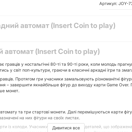
Артикул: JOY-7
ний автомат (Insert Coin to play)
автомат (Insert Coin to play)
ає гравців у ностальгічні 80-ті та 90-ті роки, коли молодь прагн
тись у світ поп-культури, граючи в класичні аркадні ігри та зм
равців. Протягом гри учасники замальовують різноманітні фігур
ня – завершити якнайбільше фігур до виходу карти Game Over. 
ьше монет.
втомату та три стартові монети. Далі перемішуються карти фігу
значені на них фігури на своїх листах.
ти із колоди. Учасники обирають одну з деталей, що зображена н
Дивитися все