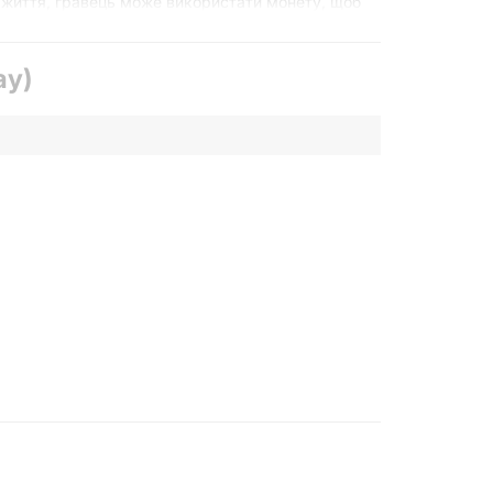
и життя, гравець може використати монету, щоб
ay)