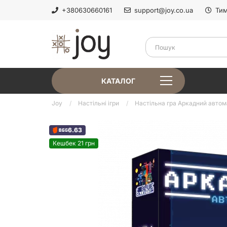
+380630660161
support@joy.co.ua
Тим
КАТАЛОГ
Joy
Настільні ігри
Настільна гра Аркадний автомат 
6.63
Кешбек 21 грн