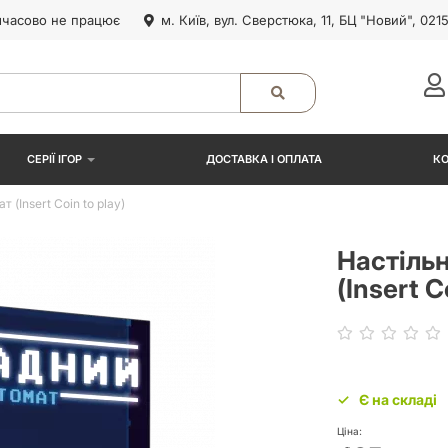
часово не працює
м. Київ, вул. Сверстюка, 11, БЦ "Новий", 021
СЕРІЇ ІГОР
ДОСТАВКА І ОПЛАТА
К
(Insert Coin to play)
Настіль
(Insert C
Є на складі
Ціна: