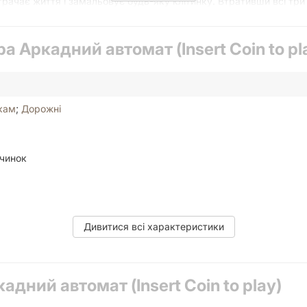
рачає життя і замальовує будь-яку клітинку. Втративши всі тр
ра Аркадний автомат (Insert Coin to pl
кам
;
Дорожні
очинок
Дивитися всі характеристики
адний автомат (Insert Coin to play)
d-Pencil, Simultaneous Action Selection