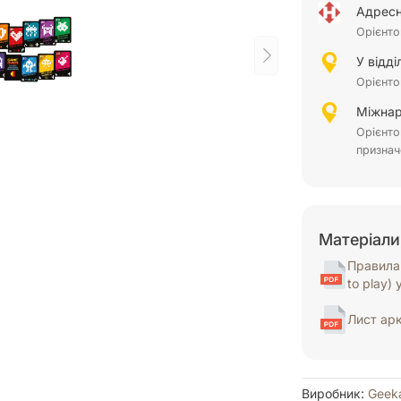
Адресн
Орієнто
У відд
Орієнто
Міжнар
Орієнто
признач
Матеріали
Правила 
to play)
Лист ар
Виробник:
Geek