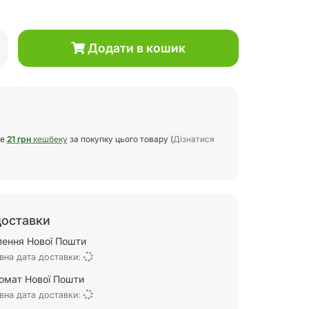
Додати в кошик
те
21 грн
кешбеку
за покупку цього товару (
Дізнатися
доставки
ілення Нової Пошти
вна дата доставки:
омат Нової Пошти
вна дата доставки: