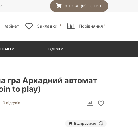
54
0 ТОВАР(ІВ) - 0 ГРН.
0
0
Кабінет
Закладки
Порівняння
ОНТАКТИ
ВІДГУКИ
на гра Аркадний автомат
oin to play)
0 відгуків
🚚 Відправимо: