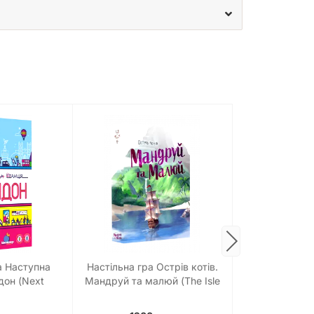
а Наступна
Настільна гра Острів котів.
Настіл
дон (Next
Мандруй та малюй (The Isle
Дорфром
London)
of Cats Explore & Draw)
Фермерськ
(Dorfro