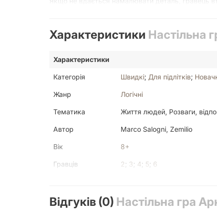
Якщо не вдається намалювати деталь, гравець вт
отримати нові життя.
Характеристики
Настільна г
Характеристики
Категорія
Швидкі
;
Для підлітків
;
Новач
Жанр
Логічні
Тематика
Життя людей, Розваги, відп
Автор
Marco Salogni, Zemilio
Вік
8+
Гравців
2
;
3
;
4
;
5
;
6
Країна друку
Україна
Відгуків (0)
Механіка
Настільна гра Арк
Bingo, Line Drawing, Paper-an
Мова
Українська