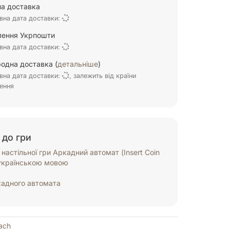
а доставка
вна дата доставки:
ілення Укрпошти
вна дата доставки:
одна доставка (
детальніше
)
вна дата доставки:
, залежить від країни
ення
 до гри
настільної гри Аркадний автомат (Insert Coin
 українською мовою
кадного автомата
ach