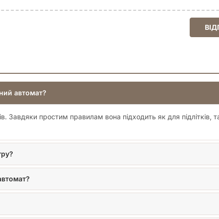
ВІД
дний автомат?
ів. Завдяки простим правилам вона підходить як для підлітків, т
гру?
автомат?