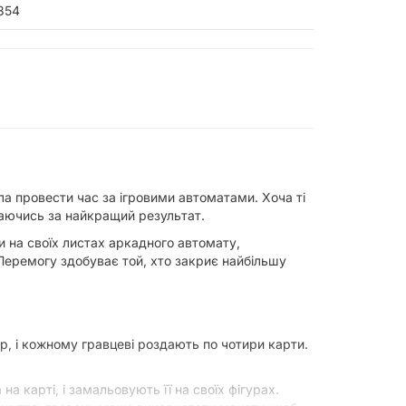
354
ула провести час за ігровими автоматами. Хоча ті
агаючись за найкращий результат.
и на своїх листах аркадного автомату,
Перемогу здобуває той, хто закриє найбільшу
р, і кожному гравцеві роздають по чотири карти.
а карті, і замальовують її на своїх фігурах.