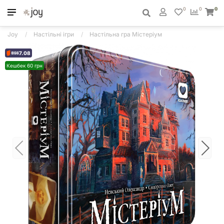
0
0
0
Joy
Настільні ігри
Настільна гра Містеріум
7.08
Кешбек 60 грн