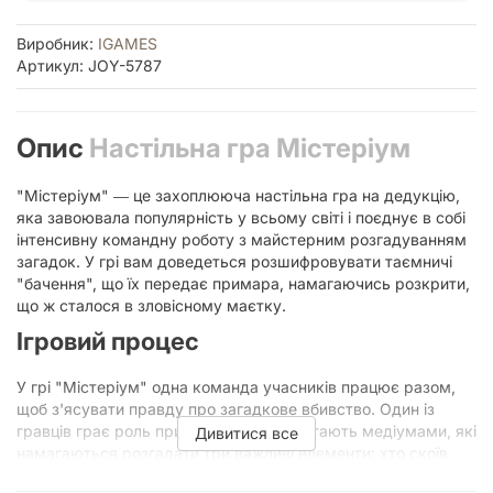
Виробник:
IGAMES
Артикул: JOY-5787
Опис
Настільна гра Містеріум
"Містеріум"
це захоплююча настільна гра на дедукцію,
—
яка завоювала популярність у всьому світі і поєднує в собі
інтенсивну командну роботу з майстерним розгадуванням
загадок. У грі вам доведеться розшифровувати таємничі
"бачення", що їх передає примара, намагаючись розкрити,
що ж сталося в зловісному маєтку.
Ігровий процес
У грі "Містеріум" одна команда учасників працює разом,
щоб з'ясувати правду про загадкове вбивство. Один із
гравців грає роль примари, а всі інші стають медіумами, які
Дивитися все
намагаються розгадати три важливі елементи: хто скоїв
злочин, де це сталося, і яким було знаряддя вбивства.