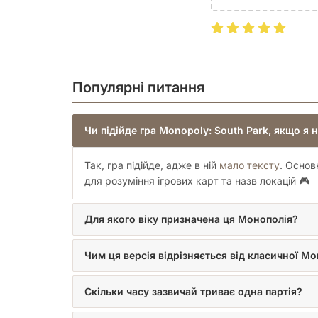
Не пропустіть шанс стати власником цілого Півд
Стенa, Кайла та Кенні у їхніх нескінченних приго
вашої компанії!
Популярні питання
Чи підійде гра Monopoly: South Park, якщо я 
Так, гра підійде, адже в ній
мало тексту
. Основ
для розуміння ігрових карт та назв локацій 🎮
Для якого віку призначена ця Монополія?
Чим ця версія відрізняється від класичної Мо
Скільки часу зазвичай триває одна партія?