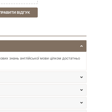
енний парк)
та приєднуйтесь до Картмана,
 веселощів, сатири та економічного божевілля для
ПРАВИТИ ВІДГУК
ових знань англійської мови цілком достатньо