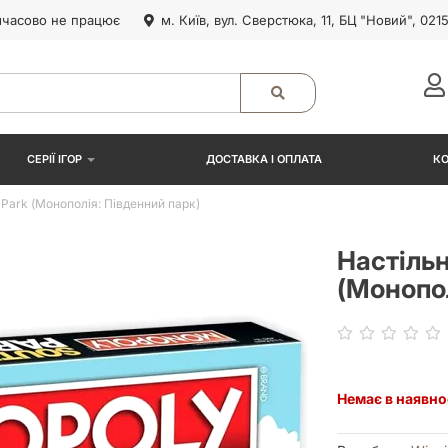
часово не працює
м. Київ, вул. Сверстюка, 11, БЦ "Новий", 021
СЕРІЇ ІГОР
ДОСТАВКА І ОПЛАТА
К
 Park (Монополія: Південний парк)
Настільн
(Монопол
Немає в наявно