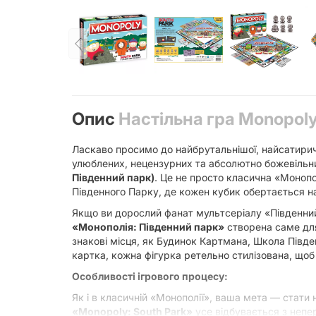
Опис
Настільна гра Monopoly
Ласкаво просимо до найбрутальнішої, найсатиричн
улюблених, нецензурних та абсолютно божевільн
Південний парк)
. Це не просто класична «Монопо
Південного Парку, де кожен кубик обертається на
Якщо ви дорослий фанат мультсеріалу «Південний 
«Монополія: Південний парк»
створена саме для 
знакові місця, як Будинок Картмана, Школа Півде
картка, кожна фігурка ретельно стилізована, що
Особливості ігрового процесу:
Як і в класичній «Монополії», ваша мета — стат
«Monopoly: South Park»
усе відбувається з неп