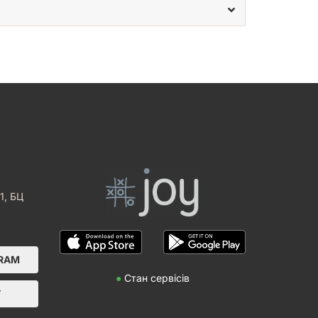
1, БЦ
GRAM
●
Стан сервісів
Т