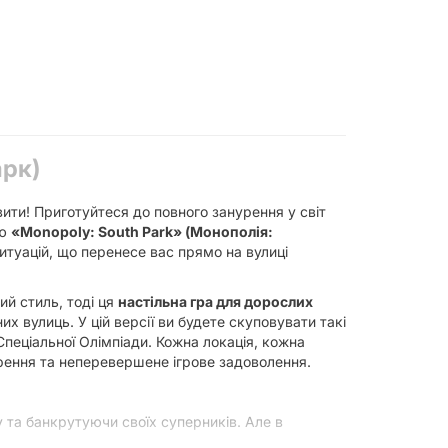
арк)
ити! Приготуйтеся до повного занурення у світ
ою
«Monopoly: South Park» (Монополія:
итуацій, що перенесе вас прямо на вулиці
ий стиль, тоді ця
настільна гра для дорослих
их вулиць. У цій версії ви будете скуповувати такі
пеціальної Олімпіади. Кожна локація, кожна
рення та неперевершене ігрове задоволення.
 та банкрутуючи своїх суперників. Але в