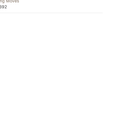
ing Moves
392