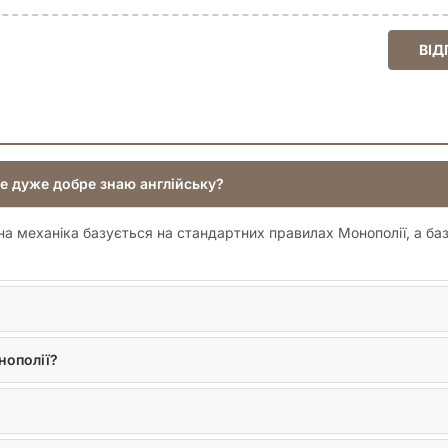
енного Парку! Купуйте
«Monopoly: South Park» (Монополія: Півд
дах, тепер вже на вашому ігровому столі. Це гарантована порція
ВІД
не дуже добре знаю англійську?
на механіка базується на стандартних правилах Монополії, а баз
нополії?