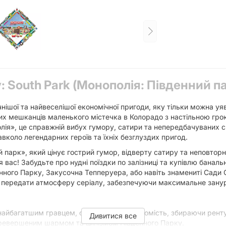
: South Park (Монополія: Південний п
ішої та найвеселішої економічної пригоди, яку тільки можна уяв
их мешканців маленького містечка в Колорадо з настільною гр
лія», це справжній вибух гумору, сатири та непередбачуваних с
вколо легендарних героїв та їхніх безглуздих пригод.
парк», який цінує гострий гумор, відверту сатиру та неповторн
вас! Забудьте про нудні поїздки по залізниці та купівлю банальн
нного Парку, Закусочна Тепперуера, або навіть знамениті Сади С
б передати атмосферу серіалу, забезпечуючи максимальне зану
и найбагатшим гравцем, скуповуючи нерухомість, збираючи ренту
Дивитися все
еревершеним шармом та цинізмом Південного Парку.