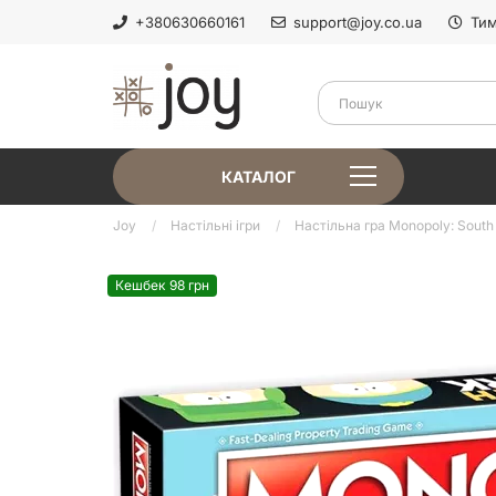
+380630660161
support@joy.co.ua
Тим
КАТАЛОГ
Joy
Настільні ігри
Настільна гра Monopoly: South
Кешбек 98 грн