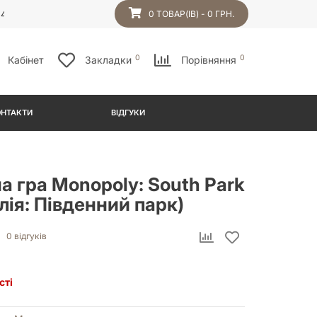
54
0 ТОВАР(ІВ) - 0 ГРН.
0
0
Кабінет
Закладки
Порівняння
ОНТАКТИ
ВІДГУКИ
а гра Monopoly: South Park
ія: Південний парк)
0 відгуків
сті