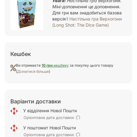
Увага!
Настільна гра Верхогони.
Міні-доповнення
це доповнення.
Для гри вам знадобиться базова
версія:!
Настільна гра Верхогони
(Long Shot: The Dice Game)
Кешбек
Ви отримаєте
10 грн
кешбеку
за покупку цього товару
(
Дізнатися більше
)
Варіанти доставки
У відділення Нової Пошти
Орієнтовна дата доставки:
У поштомат Нової Пошти
Орієнтовна дата доставки: