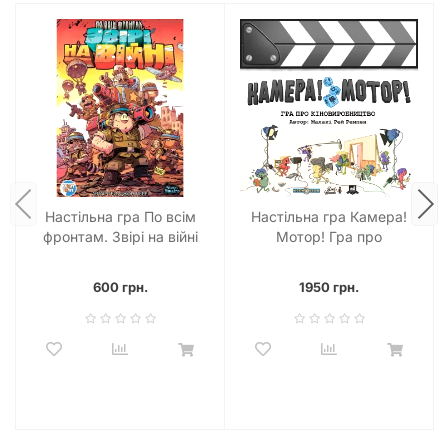
Настільна гра По всім
Настільна гра Камера!
фронтам. Звірі на війні
Мотор! Гра про
(Air, Land, and Sea:
Кіновиробництво (Roll
Critters at War)
Camera!: The Filmmaking)
600 грн.
1950 грн.