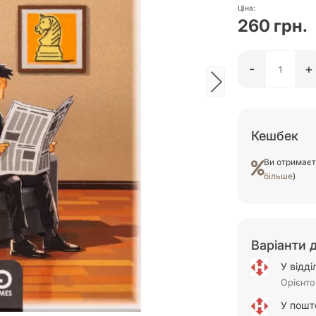
Ціна:
260 грн.
-
+
Кешбек
Ви отримає
більше
)
Варіанти 
У відд
Орієнто
У пошт