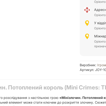
Орієнто
Адресн
Орієнто
У відд
Орієнто
Міжнар
Орієнто
признач
Виробник:
Ігром
Артикул: JOY-1
ин. Потоплений король (Mini Crimes: T
о розслідування з настільною грою
«Мінізлочин. Потоплений 
ьний елемент може стати ключем до розкриття злочину. Сюжет п