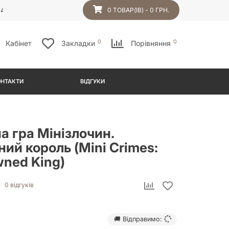
54
0 ТОВАР(ІВ) - 0 ГРН.
0
0
Кабінет
Закладки
Порівняння
ОНТАКТИ
ВІДГУКИ
а гра Мінізлочин.
ий король (Mini Crimes:
wned King)
0 відгуків
🚚 Відправимо: