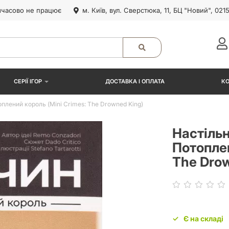
часово не працює
м. Київ, вул. Сверстюка, 11, БЦ "Новий", 021
СЕРІЇ ІГОР
ДОСТАВКА І ОПЛАТА
К
оплений король (Mini Crimes: The Drowned King)
Настільн
Потоплен
The Dro
Є на складі