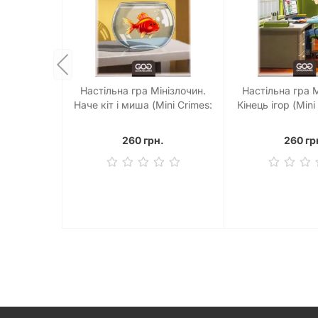
Настільна гра Мінізлочин.
Настільна гра М
Наче кіт і миша (Mini Crimes:
Кінець ігор (Mini
Like Cat and Mouse)
End of the 
260 грн.
260 гр