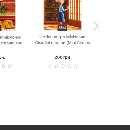
Настільна гра Мінізлочин.
 Мінізлочин.
Сімейні справи (Mini Crimes:
е вбивство
Family Matter)
Homicide in
ood)
260 грн.
рн.