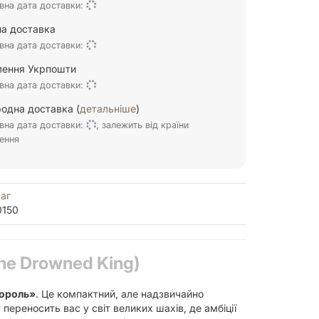
вна дата доставки:
а доставка
вна дата доставки:
ілення Укрпошти
вна дата доставки:
одна доставка (
детальніше
)
вна дата доставки:
, залежить від країни
ення
аг
0150
he Drowned King)
король»
. Це компактний, але надзвичайно
ереносить вас у світ великих шахів, де амбіції