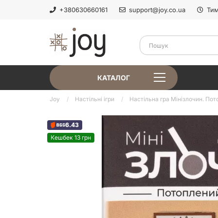
+380630660161
support@joy.co.ua
Тим
КАТАЛОГ
Joy
Настільні ігри
Настільна гра Мінізлочин. Пот
6.43
Кешбек 13 грн