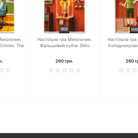
інізлочин.
Настільна гра Мінізлочин.
Настільна гра
 Crimes: The
Фальшивий кубок (Mini
Холоднокровн
Games)
Crimes: The Strange Cup)
(Mini Crimes: 
Cold Bl
н.
260 грн.
260 г