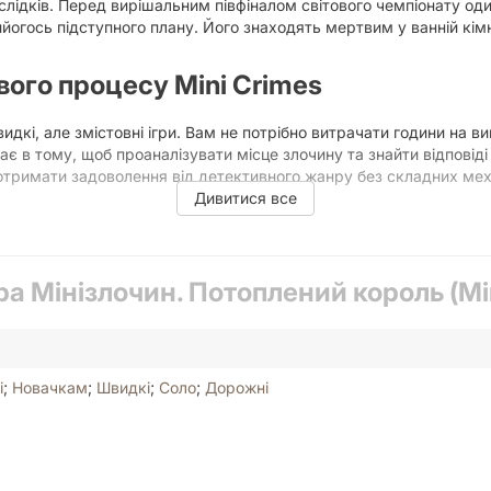
слідків. Перед вирішальним півфіналом світового чемпіонату оди
гось підступного плану. Його знаходять мертвим у ванній кімн
вого процесу Mini Crimes
видкі, але змістовні ігри. Вам не потрібно витрачати години на
ягає в тому, щоб проаналізувати місце злочину та знайти відпові
 отримати задоволення від детективного жанру без складних мех
Дивитися все
ений король»?
в, що робить гру динамічною та тримає в напрузі до останньої с
ра Мінізлочин. Потоплений король (Mi
ну та розкладіть 10 карток-зачіпок. Ви повинні уважно розгляну
 іншими.
ідказки варто перевірити глибше. Важливо пам'ятати: час працю
розслідування.
і
;
Новачкам
;
Швидкі
;
Соло
;
Дорожні
дій сформована, вам необхідно відповісти на три базові запитанн
ивну гру для свого вечора?
ня, так і для великої компанії друзів або сім'ї. Завдяки своєм