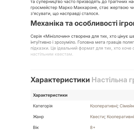
та суперництво часто призводять до трагічних на
гросмейстер Марко Маккароне, стає жертвою чийо
з'ясувати, що насправді сталося.
Механіка та особливості ігро
Серія «Мінізлочин» створена для тих, хто цінує ш
інтуїтивно і зрозуміло. Головна мета гравців пол
підказки. Це ідеальний формат для тих, хто хоче
настільним квестам.
Як розплутати справу «Потопл
Процес розслідування розділений на кілька етапі
Характеристики
Настільна г
Дослідження:
Розгорніть карту місця злочи
приховані деталі, які могли бути пропущені
Характеристики
Дедуктивний аналіз:
Вибирайте, які саме п
зайві деталі, тим менше очок отримаєте за 
Категорія
Кооперативні
;
Сімейн
Фінал:
Коли всі докази зібрані, а версія по
Жанр
Квести
;
Кооперативні
Чому варто обрати цю детект
Вік
8+
Ця гра ідеально підходить як для соло-проходжен