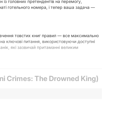
н із головних претендентів на перемогу,
аті готельного номера, і тепер ваша задача —
 вивчення товстих книг правил — все максимально
ді на ключові питання, використовуючи доступні
анік, які зазвичай притаманні великим
екунди:
ni Crimes: The Drowned King)
ти кожен об'єкт, шукаючи невідповідності та
є проти вас. Чим більше часу ви витрачаєте на
я, щоб визначити винного та мотив злочину.
у формату вона є чудовим варіантом для подорожей