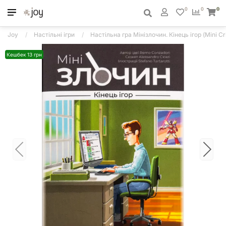
0
0
0
Joy
Настільні ігри
Настільна гра Мінізлочин. Кінець ігор (Mini C
Кешбек 13 грн