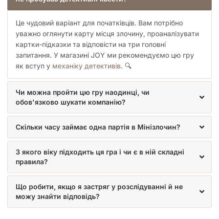
максимально зануритися в атмосферу слідства без зайвих
деталей. Кожен елемент має своє призначення в процесі
Це чудовий варіант для початківців. Вам потрібно
пошуку істини:
уважно оглянути карту місця злочину, проаналізувати
Деталізована карта місця злочину, що служить
картки-підказки та відповісти на три головні
основою для пошуку доказів та візуалізації подій.
запитання. У магазині JOY ми рекомендуємо цю гру
10 карток-підказок, які допоможуть розплутати
як вступ у
механіку детективів
. 🔍
найзаплутаніші вузли справи, якщо ви відчуєте, що
зайшли в глухий кут.
Попереджувальна картка, щоб ви випадково не
Чи можна пройти цю гру наодинці, чи
відкрили відповідь завчасно і не зіпсували собі
обов'язково шукати компанію?
задоволення від розгадки.
Чіткі інструкції з проведення розслідування для
швидкого старту.
Скільки часу займає одна партія в Мінізлочин?
Чи вистачить вам уважності, щоб помітити те, що випустили
інші? Чи зможете ви за допомогою логіки зрозуміти, чому
З якого віку підходить ця гра і чи є в ній складні
саме для цього чоловіка «ігри закінчилися»? Станьте тим,
правила?
хто відновить справедливість, та розкрийте таємницю
разом з
«Мінізлочином»
!
Що робити, якщо я застряг у розслідуванні й не
можу знайти відповідь?