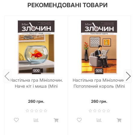
РЕКОМЕНДОВАНІ ТОВАРИ
Настільна гра Мінізлочин.
Настільна гра Мінізлочин.
Наче кіт і миша (Mini
Потоплений король (Mini
Crimes: Like Cat and
Crimes: The Drowned
Mouse)
King)
260 грн.
260 грн.