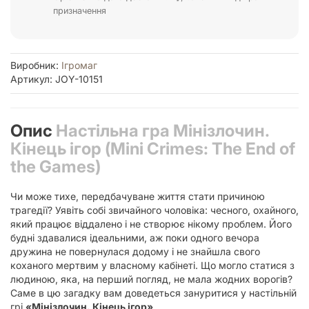
призначення
Виробник:
Ігромаг
Артикул: JOY-10151
Опис
Настільна гра Мінізлочин.
Кінець ігор (Mini Crimes: The End of
the Games)
Чи може тихе, передбачуване життя стати причиною
трагедії? Уявіть собі звичайного чоловіка: чесного, охайного,
який працює віддалено і не створює нікому проблем. Його
будні здавалися ідеальними, аж поки одного вечора
дружина не повернулася додому і не знайшла свого
коханого мертвим у власному кабінеті. Що могло статися з
людиною, яка, на перший погляд, не мала жодних ворогів?
Саме в цю загадку вам доведеться зануритися у настільній
грі
«Мінізлочин. Кінець ігор»
.