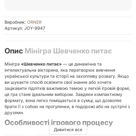
Виробник:
ORNER
Артикул: JOY-9947
Опис
Мінігра Шевченко питає
Мінігра
«Шевченко питає»
— це динамічна та
інтелектуальна вікторина, яка перетворює вивчення
української культури та історії на захопливу розвагу. Якщо
ви шукаєте спосіб освіжити свої знання або хочете
зацікавити підлітків важливою темою у легкій ігровій формі,
ця гра стане ідеальним вибором. Завдяки компактному
формату, вона легко поміщається в сумці, що дозволяє
брати її з собою на прогулянки, в подорожі або на зустрічі з
друзями.
Особливості ігрового процесу
Дивитися все
Механіка гри побудована на принципі класичної вікторини,