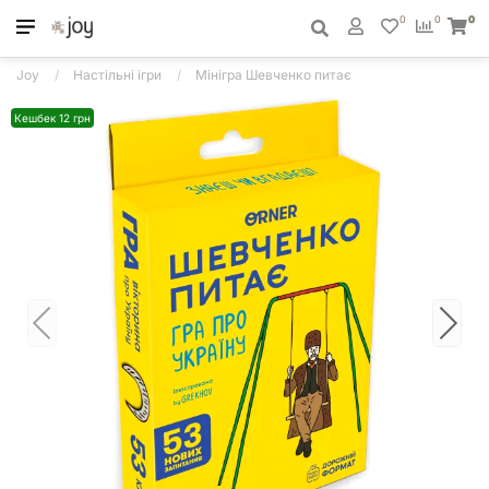
0
0
0
Joy
Настільні ігри
Мінігра Шевченко питає
Кешбек 12 грн