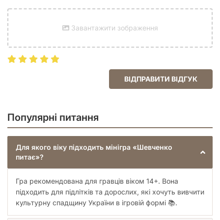
«Шевченко питає»
стає не просто ігрою, а справжнім
культурним інструментом, який дарує позитивні емоції та
розвиває критичне мислення. Це чудовий спосіб провести
Завантажити зображення
час із користю, доводячи, що навчання може бути
драйвовим та сучасним.
ВІДПРАВИТИ ВІДГУК
Популярні питання
Для якого віку підходить мінігра «Шевченко
питає»?
Гра рекомендована для гравців віком 14+. Вона
підходить для підлітків та дорослих, які хочуть вивчити
культурну спадщину України в ігровій формі 📚.