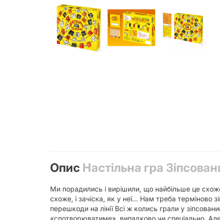
Опис
Настільна гра Зіпсовани
Ми порадились і вирішили, що найбільше це схоже 
схоже, і зачіска, як у неї… Нам треба терміново з
перешкоди на лінії Всі ж колись грали у зіпсован
«спотворюватиме», випадково чи спеціально. Але 