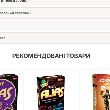
в Telestrations?
псований телефон?
?
их?
РЕКОМЕНДОВАНІ ТОВАРИ