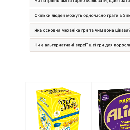
Чи потрібно вміти гарно малювати, щоб грати 
Скільки людей можуть одночасно грати в Зі
Яка основна механіка гри та чим вона цікава
Чи є альтернативні версії цієї гри для доросл