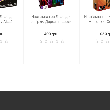
Еліас для
Настільна гра Еліас для
Настільна гра К
y Alias)
вечірки. Дорожня версія
Малюнки (C
(Alias Party)
Pictur
н.
499 грн.
950 г