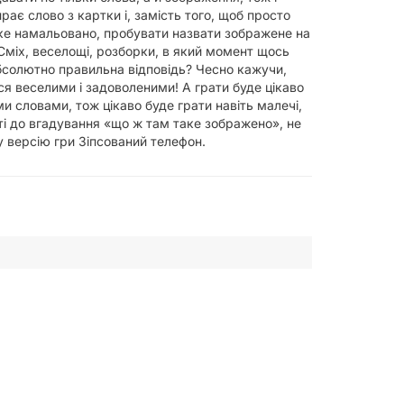
є слово з картки і, замість того, щоб просто
ке намальовано, пробувати назвати зображене на
міх, веселощі, розборки, в який момент щось
бсолютно правильна відповідь? Чесно кажучи,
ися веселими і задоволеними! А грати буде цікаво
и словами, тож цікаво буде грати навіть малечі,
сті до вгадування «що ж там таке зображено», не
у версію гри Зіпсований телефон.