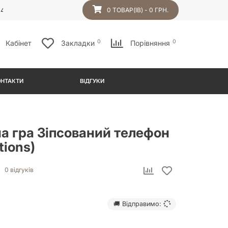
54
0 ТОВАР(ІВ) - 0 ГРН.
0
0
Кабінет
Закладки
Порівняння
ОНТАКТИ
ВІДГУКИ
а гра Зіпсований телефон
tions)
0 відгуків
🚚 Відправимо: