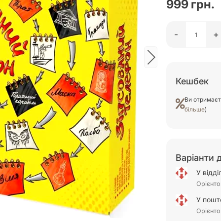
999 грн.
-
+
Кешбек
Ви отримає
більше
)
Варіанти 
У відд
Орієнто
У пошт
Орієнто