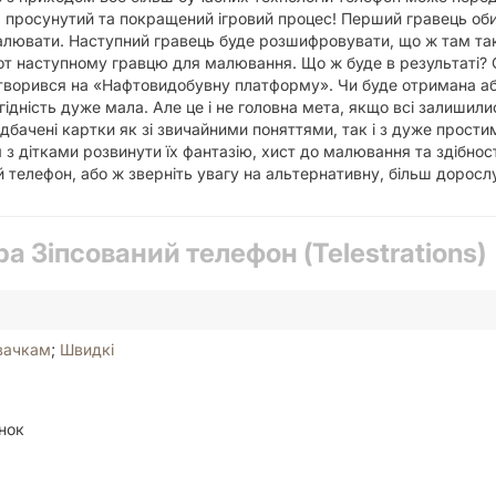
просунутий та покращений ігровий процес! Перший гравець обира
малювати. Наступний гравець буде розшифровувати, що ж там та
т наступному гравцю для малювання. Що ж буде в результаті? С
етворився на «Нафтовидобувну платформу». Чи буде отримана а
огідність дуже мала. Але це і не головна мета, якщо всі залишил
дбачені картки як зі звичайними поняттями, так і з дуже простим
м з дітками розвинути їх фантазію, хист до малювання та здібно
й телефон, або ж зверніть увагу на альтернативну, більш доросл
ра Зіпсований телефон (Telestrations)
вачкам
;
Швидкі
нок