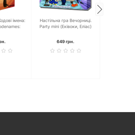
Настільна 
одові імена:
Настільна гра Вечорниці.
Демон
odenames:
Party mini (Еківоки, Еліас)
es)
599 
рн.
649 грн.