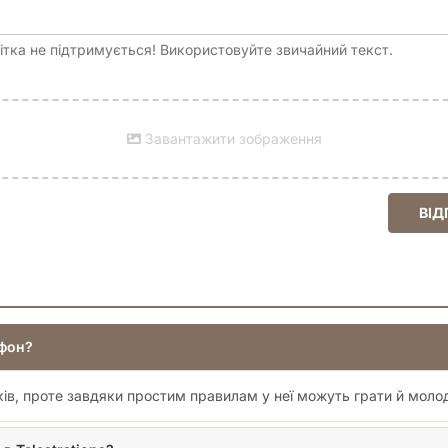
тка не підтримується! Використовуйте звичайний текст.
Завантажити зображення
ВІД
ефон?
ків, проте завдяки простим правилам у неї можуть грати й молод