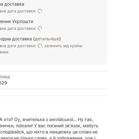
а доставка
вна дата доставки:
ілення Укрпошти
вна дата доставки:
одна доставка (
детальніше
)
вна дата доставки:
, залежить від країни
ення
рниці
529
 хто? Оу, вчителька з англійської… Ну так,
бнички, поїхали! У вас поганий зв’язок, мабуть
 сподівайся, що ніхто в ланцюжку це слово не
ати не тільки слова, а й зображення, тож і