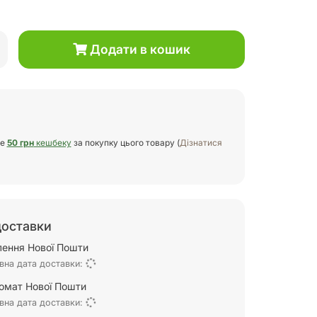
Додати в кошик
те
50 грн
кешбеку
за покупку цього товару (
Дізнатися
доставки
ілення Нової Пошти
вна дата доставки:
омат Нової Пошти
вна дата доставки: