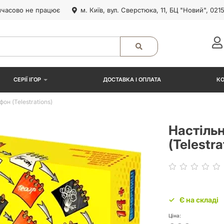
часово не працює
м. Київ, вул. Сверстюка, 11, БЦ "Новий", 021
СЕРІЇ ІГОР
ДОСТАВКА І ОПЛАТА
К
он (Telestrations)
Настільн
(Telestra
Є на складі
Ціна: