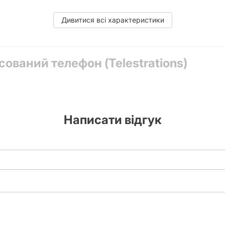
Дивитися всі характеристики
сований телефон (Telestrations)
гаторазових блокнотів, 6 маркерів із стирачкою, Шестигранний к
Написати відгук