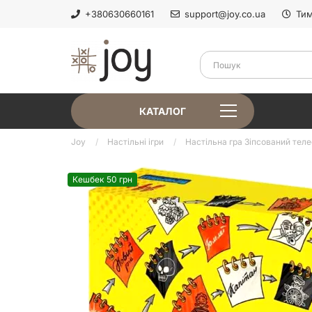
+380630660161
support@joy.co.ua
Тим
КАТАЛОГ
Joy
Настільні ігри
Настільна гра Зіпсований телеф
Кешбек 50 грн