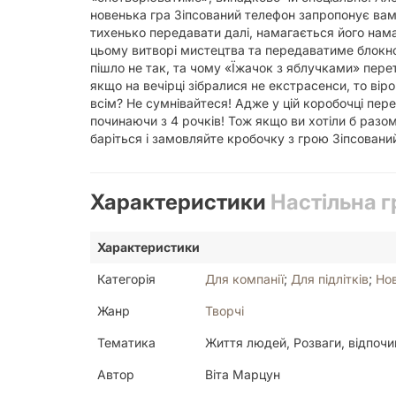
новенька гра Зіпсований телефон запропонує вам 
тихенько передавати далі, намагається його на
цьому витворі мистецтва та передаватиме блокно
пішло не так, та чому «Їжачок з яблучками» пер
якщо на вечірці зібралися не екстрасенси, то вір
всім? Не сумнівайтеся! Адже у цій коробочці пере
починаючи з 4 рочків! Тож якщо ви хотіли б разо
баріться і замовляйте кробочку з грою Зіпсовани
Характеристики
Настільна г
Характеристики
Категорія
Для компанії
;
Для підлітків
;
Но
Жанр
Творчі
Тематика
Життя людей, Розваги, відпочи
Автор
Віта Марцун