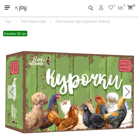
0
0
0
Joy
Настільні ігри
Настільна гра Курочки (Hens)
Кешбек 26 грн