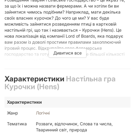
за що їх і можна назвати фермерами. А чи хотіли би ви
зайнятися чимось подібним? Наприклад, мати декілька
своїх власних курочок? До чого це ми? У вас буде
можливість зайнятися розведенням птиці в картковій
настільній грі, що так і називається – Курочки (Hens). Це
нова локалізація від компанії Lord of Boards, яка подарує
вам разом із доволі простими правилами захоплюючий
ігровий процес. Відкривайте своє фермерське
Дивитися все
господарство та готуйтеся до появи все більшої кількості
курочок в ньому! Розводити птицю доволі просто! Чи не
дуже? Курочки – це карткова настільна гра для всієї сім’ї, у
якій гравці протягом партії намагаються заробити якомога
Характеристики
Настільна гра
більше переможних очок шляхом викладання карт курочок
з руки на своє подвір'я за певними правилами розміщення
Курочки (Hens)
карт. Складність полягатиме у створенні великих зграй
курочок однієї породи. Адже наприкінці гри ви набираєте
Характеристики
переможні очки саме за найбільшу зграю курочок однієї
породи на своєму подвір’ї, за жетон півника, а також за
Жанр
Логічні
виконання умови карти цілі. Не забувайте, що деякі рідкісні
курочки з зображеними на картах медалями також дають
Тематика
Розваги, відпочинок, Слова та числа,
переможні очки наприкінці гри. Перемагає птахівник із
Тваринний світ, природа
найкращим подвір’ям! Хто ж нам курочок подарував?