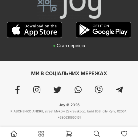
●
Стан сервісів
МИ В СОЦІАЛЬНИХ МЕРЕЖАХ
Joy © 2026
RIABCHENKO ANDRII, street Mykoly Zakrevskogo, build 85B, city Kyiv, 02064,
+380630660161