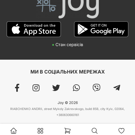
●
Стан сервісів
МИ В СОЦІАЛЬНИХ МЕРЕЖАХ
Joy © 2026
RIABCHENKO ANDRII, street Mykoly Zakrevskogo, build 85B, city Kyiv, 02064,
+380630660161