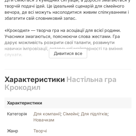
творчій подачі ідей. Це ідеальний сценарій для сімейного
вечора, де всі можуть насолодитися живим спілкуванням і
збагатити свій словниковий запас.
«Крокодил» — творча гра на асоціації для всієї родини.
Учасники змагаються, пояснюючи слова жестами. Гра
дарує можливість розкрити свої таланти, розвинути
навички імпровізації, акторської майстерності та вміння
Дивитися все
слухати.
Якщо ви шукаєте більше ігор для сімейного дозвілля з
молодшими гравцями, зверніть увагу на ігри «Котяча
Характеристики
Настільна гра
риберня» та «Стежки Тукани».
Крокодил
Ігролад
Характеристики
Візьміть карту, прочитайте слово та зобразіть його
жестами. Завдання інших гравців — відгадати слово. Той,
Категорія
Для компанії
;
Сімейні
;
Для підлітків
;
хто вгадав, стає ведучим, і гра продовжується по колу.
Новачкам
Грати можна за двома сценаріями.
Жанр
Творчі