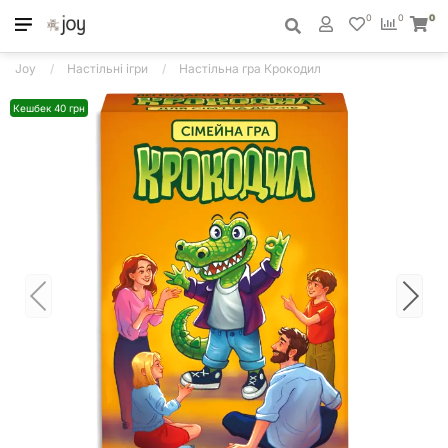
0
0
0
Joy
Настільні ігри
Настільна гра Крокодил
Кешбек 40 грн