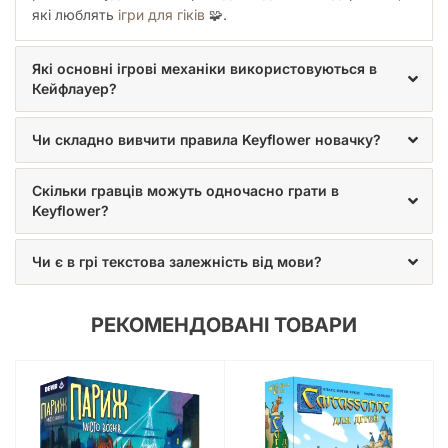
приєднують виграні на аукціоні тайли до своїх сіл - дорога
які люблять
ігри для гіків
🧩.
до дороги, поле до поля, вода до води (Joy передає привіт
«Каркасону»).
Які основні ігрові механіки використовуються в
Кейфлауер?
КІНЕЦЬ ГРИ
Чи складно вивчити правила Keyflower новачку?
Після четвертого сезону (зими) гравці переходять до
підрахунку переможних очок. Вони підсумовують очки на
Скільки гравців можуть одночасно грати в
тайлах своїх сіл. Деякі тайли приносять очки, якщо на них
Keyflower?
лежать зазначені ресурси. Кожна збережена фішка золота
конвертується в одне переможне очко. Переможцем стає
Чи є в грі текстова залежність від мови?
гравець із найбільшою кількістю очок.
РЕКОМЕНДОВАНІ ТОВАРИ