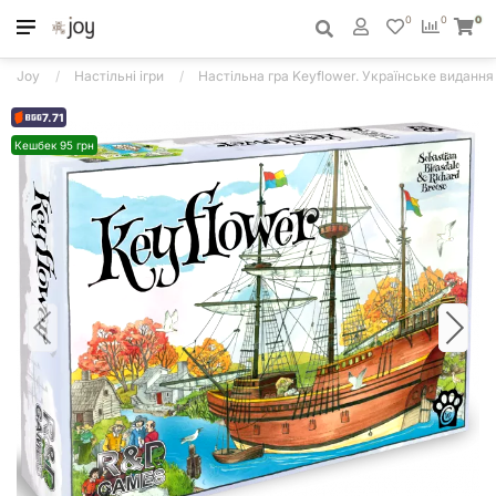
0
0
0
Joy
Настільні ігри
Настільна гра Keyflower. Українське видання
7.71
Кешбек 95 грн