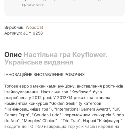
призначення
Виробник:
WoodCat
Артикул: JOY-9258
Опис
Настільна гра Keyflower.
Українське видання
ІННОВАЦІЙНЕ ВИСТАВЛЕННЯ РОБОЧИХ
Топове євро з механіками аукціону, виставлення робітників
і тайлоукладання. Настільна гра "Keyflower" була
розроблена у 2012 році. У 2012-14 роках гра ставала
номінантом конкурсів "Golden Geek" (у категорії
"Найінноваційніша гра"), "International Gamers Award", "UK
Games Expo", "Gouden Ludo" і переможцем конкурсів "Jogo
do Ano", "Meeples' Choice" і "Tric Trac". Наразі "Кейфлауер"
входить до ТОП-50 найкращих ігор усіх часів і народів на