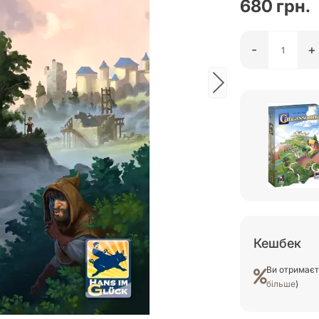
680 грн.
-
+
Кешбек
Ви отримає
більше
)