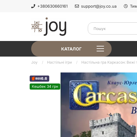
+380630660161
support@joy.co.ua
Тим
КАТАЛОГ
Joy
Настільні ігри
Настільна гра Каркасон: Вежі т
6.6
Кешбек 34 грн