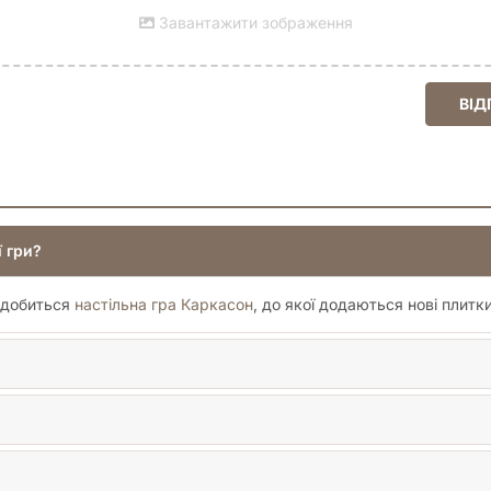
н» ще більш непередбачуваною та захоплюючою.
Завантажити зображення
зову гру, пропонуючи нові шляхи до перемоги та змушуючи гравц
и, роблячи її більш напруженою та конкурентною. З ним кожна п
оплювати буде так само важливим, як і традиційне розширення во
ВІД
в Каркасоні!
о любить "Каркасон" і хоче привнести в гру елементи активної 
плани один одного. Кожен хід з вежами стає більш напруженим, а
 стають своєрідними "контрольними точками" на карті, навколо як
ня від гри та стимулює до більш сміливих і продуманих тактичн
ї гри?
надобиться
настільна гра Каркасон
, до якої додаються нові плитк