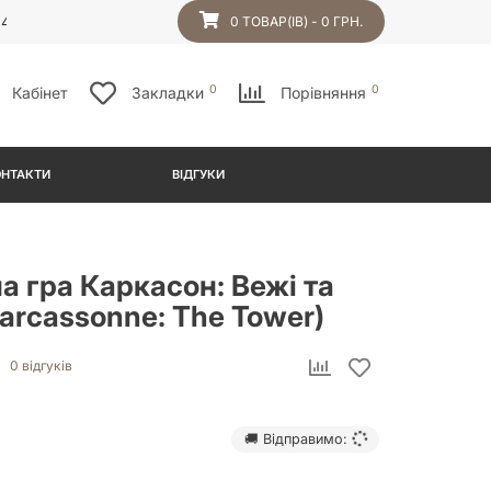
54
0 ТОВАР(ІВ) - 0 ГРН.
0
0
Кабінет
Закладки
Порівняння
ОНТАКТИ
ВІДГУКИ
а гра Каркасон: Вежі та
Carcassonne: The Tower)
0 відгуків
🚚 Відправимо: