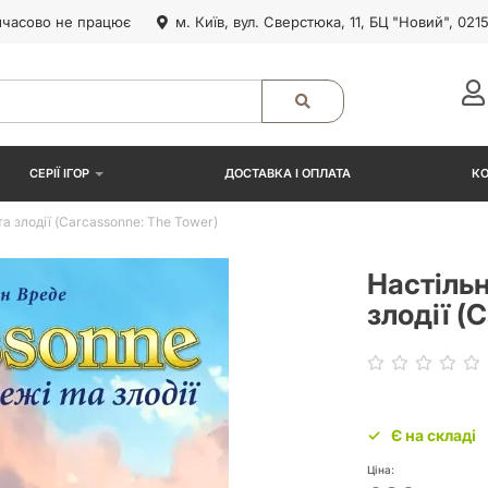
часово не працює
м. Київ, вул. Сверстюка, 11, БЦ "Новий", 021
СЕРІЇ ІГОР
ДОСТАВКА І ОПЛАТА
К
а злодії (Carcassonne: The Tower)
Настільн
злодії (
Є на складі
Ціна: