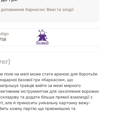
доповнення Каркасон: Вежі та злодії
ndigo
758
er)
не поле на мапі може стати ареною для боротьби
гендарної базової гри «Каркасон», що
запрошує гравців вийти за межі мирного
і ефективним інструментом для захоплення ворожих
складову та додати більше прямої взаємодії з
ті, але й приносить унікальну картонну вежу-
робить кожну партію ще приємнішою та