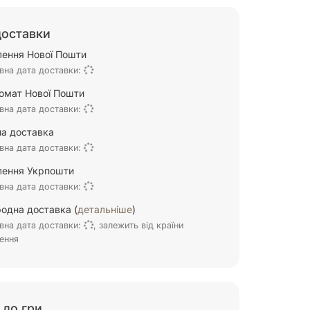
доставки
ілення Нової Пошти
вна дата доставки:
омат Нової Пошти
вна дата доставки:
а доставка
вна дата доставки:
ілення Укрпошти
вна дата доставки:
одна доставка (
детальніше
)
вна дата доставки:
, залежить від країни
ення
 до гри