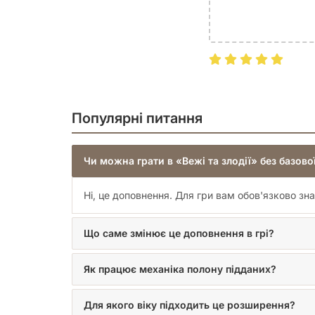
Бажають зробити кожну партію в «Каркасо
«Вежі та злодії» є чудовим способом освіжити ба
просто додає нові плитки, а змінює динаміку гр
стратегічне мислення, де вміння будувати та зах
тактичних полонень, щоб довести свою перевагу 
Це доповнення обов'язково сподобається тим, хт
за очки, а й можуть безпосередньо втручатися в 
Популярні питання
вежі може вирішити результат всієї партії. Вежі
вплив. Ця динаміка додає ще більшого задоволен
ніколи не буде колишнім!
Чи можна грати в «Вежі та злодії» без базово
Ні, це доповнення. Для гри вам обов'язково з
Що саме змінює це доповнення в грі?
Як працює механіка полону підданих?
Для якого віку підходить це розширення?