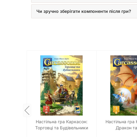
Чи зручно зберігати компоненти після гри?
Настільна гра Каркасон:
Настільна гра 
Торговці та Будівельники
Дракон т
(Carcassonne: Traders and
(Carcassonne: T