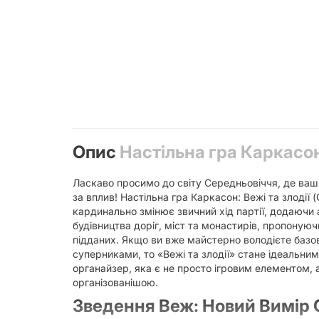
Опис
Настільна гра Каркасон:
Ласкаво просимо до світу Середньовіччя, де ваші
за вплив! Настільна гра Каркасон: Вежі та злодії
кардинально змінює звичний хід партії, додаючи
будівництва доріг, міст та монастирів, пропоную
підданих. Якщо ви вже майстерно володієте базов
суперниками, то «Вежі та злодії» стане ідеальни
органайзер, яка є не просто ігровим елементом,
організованішою.
Зведення Веж: Новий Вимір С