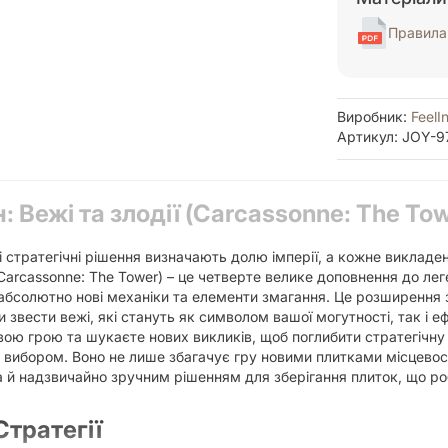
Правила 
Виробник:
FeelI
Артикул: JOY-9
 Вежі та злодії (Carcassonne: The Tow
 стратегічні рішення визначають долю імперії, а кожне викладе
 (Carcassonne: The Tower) – це четверте велике доповнення до ле
 абсолютно нові механіки та елементи змагання. Це розширення 
чи звести вежі, які стануть як символом вашої могутності, так 
ою грою та шукаєте нових викликів, щоб поглибити стратегічну 
м вибором. Воно не лише збагачує гру новими плитками місцевос
 а й надзвичайно зручним рішенням для зберігання плиток, що 
тратегії