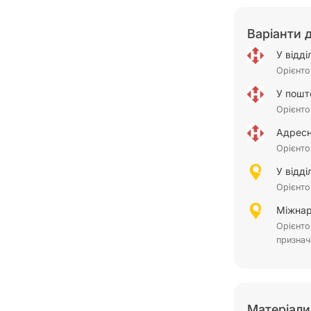
Варіанти 
У відд
Орієнто
У пошт
Орієнто
Адресн
Орієнто
У відд
Орієнто
Міжнар
Орієнто
признач
Матеріали