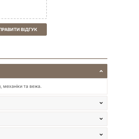
ів адаптувати свої тактики. Це доповнення не
артія стане справжнім випробуванням на
лодінь. Пориньте у світ будівництва веж та
ПРАВИТИ ВІДГУК
конфронтації, де суперники не просто змагаються
 рішення про вибір дії на плитці з фундаментом
их розгортається нова боротьба за території та
их рішень. З «Вежами та злодіями» ваш Каркасон
и, механіки та вежа.