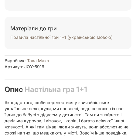
Матеріали до гри
Правила настільної гри 1+1 (українською мовою)
Виробник:
Така Мака
Артикул: JOY-5916
Опис
Настільна гра 1+1
Як щодо того, щоби перенестися у звичайнісіньке
українське село, куди, ми впевнені, ледь не кожен із нас
їздив до бабусі з дідусем у дитинстві. Там ви знайдете і
декілька курочок, і кізочок, і корів, і багато всілякої іншої
живності. А які там цікаві люди живуть, вони абсолютно не
схожі на тих, що мешкають у місті. Зовсім інша поведінка,