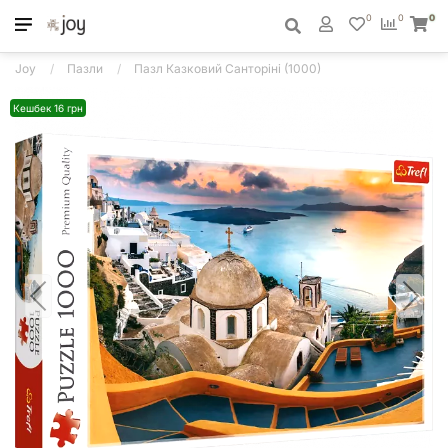
0
0
0
Joy
Пазли
Пазл Казковий Санторіні (1000)
Кешбек 16 грн