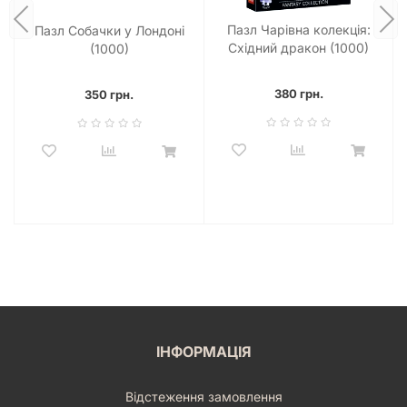
(1000)
за найпривабливішою ціною в Україні.
Насолоджуйтеся швидкою доставкою по всій країні: Київ,
Пазл Чарівна колекція:
Пазл Собачки у Лондоні
Харків, Одеса, Львів, Дніпро та інші міста отримають ваше
Східний дракон (1000)
(1000)
замовлення максимально оперативно. Ми цінуємо кожного
клієнта і прагнемо забезпечити найкращий сервіс. Усі
380 грн.
товари ретельно перевіряються перед відправленням, щоб
350 грн.
ви отримали ідеальний продукт без жодних дефектів. Не
втрачайте нагоди поповнити свою колекцію якісною
головоломкою, яка подарує вам багато приємних
моментів. Замовте
Пазл Казковий Санторіні (1000)
вже
сьогодні і розпочніть свою казкову подорож!
Наша мета – зробити ваш досвід покупки максимально
приємним та зручним. Ми гарантуємо повну відповідність
товару опису та зображенням, представленим на сайті.
Зверніть увагу на відгуки інших покупців, які вже оцінили
якість та красу цього пазла. Приєднуйтесь до великої
родини любителів настільних ігор та головоломок, які
обирають найкраще.
Пазл Казковий Санторіні (1000)
– це
ваш квиток у світ релаксу, творчості та неперевершеної
ІНФОРМАЦІЯ
краси. Подаруйте собі або близьким незабутні емоції та
можливість створити власний шедевр!
Відстеження замовлення