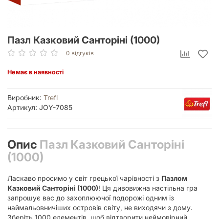
Пазл Казковий Санторіні (1000)
0 відгуків
Немає в наявності
Виробник:
Trefl
Артикул: JOY-7085
Опис
Пазл Казковий Санторіні
(1000)
Ласкаво просимо у світ грецької чарівності з
Пазлом
Казковий Санторіні (1000)
! Ця дивовижна настільна гра
запрошує вас до захоплюючої подорожі одним із
наймальовничіших островів світу, не виходячи з дому.
Зберіть 1000 елементів, щоб відтворити неймовірний