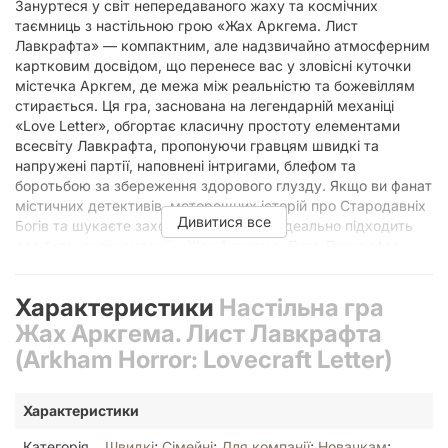
Зануртеся у світ непередаваного жаху та космічних
таємниць з настільною грою «Жах Аркгема. Лист
Лавкрафта» — компактним, але надзвичайно атмосферним
картковим досвідом, що перенесе вас у зловісні куточки
містечка Аркгем, де межа між реальністю та божевіллям
стирається. Ця гра, заснована на легендарній механіці
«Love Letter», обгортає класичну простоту елементами
всесвіту Лавкрафта, пропонуючи гравцям швидкі та
напружені партії, наповнені інтригами, блефом та
боротьбою за збереження здорового глузду. Якщо ви фанат
містичних детективів, моторошних історій про Стародавніх
Дивитися все
Богів та шукаєте захоплюючу гру, що ідеально підходить
для будь-якої компанії, «Жах Аркгема. Лист Лавкрафта»
стане вашим ідеальним вибором. Вона пропонує унікальне
поєднання стратегії та шансу, де кожне рішення може
Характеристики
Настільна гра
привести або до перемоги, або до безповоротної втрати
розуму.
Жах Аркгема. Лист Лавкрафта
Таємниці Аркгема у вашій кишені:
(Arkham Horror: Lovecraft Letter)
Зіткнення з Космічним Жахом
Характеристики
Світ Говарда Філліпса Лавкрафта завжди приваблював
Категорія
Швидкі
;
Сімейні
;
Для компанії
;
Новачкам
;
своєю похмурою величчю та незбагненними істотами, що