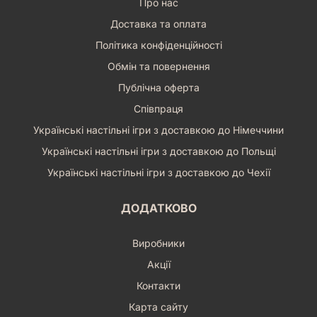
Про нас
«Love Letter» та глибокої, заворожуючої атмосфери
Доставка та оплата
всесвіту Лавкрафта. Вона пропонує швидкі, напружені та
надзвичайно реграбельні партії, що ідеально підходять для
Політика конфіденційності
будь-якого випадку. Якщо ви шукаєте гру, яка поєднує в
Обмін та повернення
собі стратегію, блеф, містику та неперевершене відчуття
космічного жаху, не шукайте далі. Приготуйтеся до
Публічна оферта
зіткнення з незбагненним і спробуйте зберегти свій розум,
Співпраця
адже у світі Лавкрафта, навіть звичайна колода карт може
приховувати найглибші та найстрашніші таємниці. Додайте
Українські настільні ігри з доставкою до Німеччини
«Жах Аркгема. Лист Лавкрафта» до своєї колекції вже
Українські настільні ігри з доставкою до Польщі
сьогодні і дозвольте таємницям Стародавніх Богів
поглинути вас.
Українські настільні ігри з доставкою до Чехії
ДОДАТКОВО
Виробники
Акції
Контакти
Карта сайту