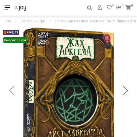
0
0
0
Joy
Настільні ігри
Настільна гра Жах Аркгема. Лист Лавкрафта (
7.47
Кешбек 35 грн