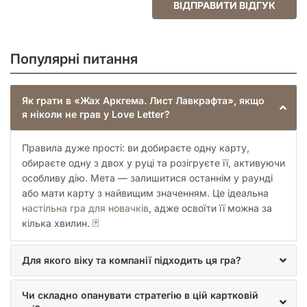
зіграти декілька раундів за короткий проміжок часу,
ВІДПРАВИТИ ВІДГУК
чи то вдома, чи в дорозі.
Відчуття напруги та постійної
загрози
Популярні питання
Тематика Лавкрафта нерозривно пов'язана з почуттям
Як грати в «Жах Аркгема. Лист Лавкрафта», якщо
безпорадності та крихкості людського розуму. «Жах
я ніколи не грав у Love Letter?
Аркгема. Лист Лавкрафта» майстерно передає ці емоції
через ігровий процес. Кожна карта несе не лише механічну
дію, а й частинку атмосфери: дослідники, культисти,
Правила дуже прості: ви добираєте одну карту,
жахливі істоти та, звичайно ж, Стародавні Боги, що чекають
обираєте одну з двох у руці та розігруєте її, активуючи
свого пробудження. Завдяки інноваційному використанню
особливу дію. Мета — залишитися останнім у раунді
жетонів міту та механіки безумства, гравці постійно
або мати карту з найвищим значенням. Це ідеальна
перебувають на межі, адже кожен невдалий крок може
настільна гра для новачків
, адже освоїти її можна за
обернутися втратою розуму, що є одним із шляхів до
кілька хвилин. 🃏
поразки. Це створює додатковий шар напруги та стратегії:
чи варто ризикувати заради сильної дії, якщо це наближає
вас до божевілля? Чи зможете ви зберегти ясність думки,
Для якого віку та компанії підходить ця гра?
коли навколо панують хаос і розпад? Ці питання роблять
кожну партію унікальною та захоплюючою.
Чи складно опанувати стратегію в цій картковій
Для кого ця гра?