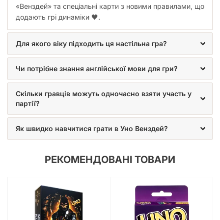
«Венздей» та спеціальні карти з новими правилами, що
JOY також радить звернути увагу на серію ігор «Свинтус».
додають грі динаміки 🖤.
Для якого віку підходить ця настільна гра?
Чи потрібне знання англійської мови для гри?
Скільки гравців можуть одночасно взяти участь у
партії?
Як швидко навчитися грати в Уно Венздей?
РЕКОМЕНДОВАНІ ТОВАРИ