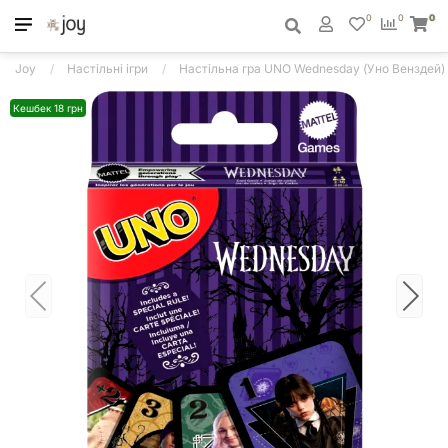
0
0
0
Joy
Настільні ігри
Настільна гра UNO Wednesday (Уно Венздей)
Кешбек 18 грн