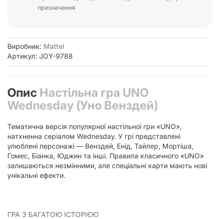
призначення
Виробник:
Mattel
Артикул: JOY-9788
Опис
Настільна гра UNO
Wednesday (Уно Венздей)
Тематична версія популярної настільної гри «UNO»,
натхненна серіалом Wednesday. У грі представлені
улюблені персонажі — Венздей, Енід, Тайлер, Мортіша,
Гомес, Біанка, Юджин та інші. Правила класичного «UNO»
залишаються незмінними, але спеціальні карти мають нові
унікальні ефекти.
ГРА З БАГАТОЮ ІСТОРІЄЮ