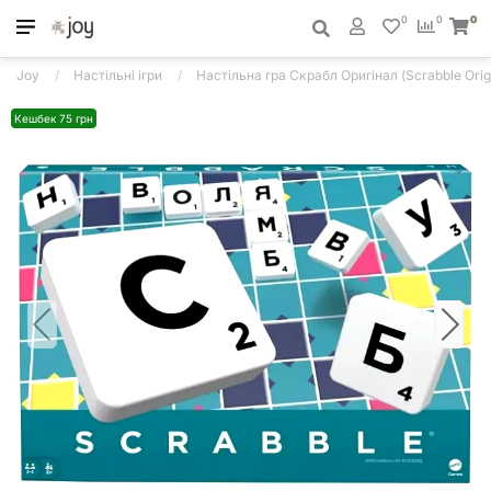
0
0
0
Joy
Настільні ігри
Настільна гра Скрабл Оригінал (Scrabble Origi
Кешбек 75 грн