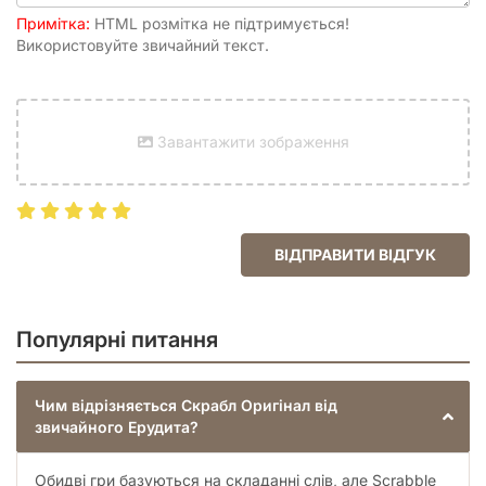
Усі 7 водночас. Якщо гравець у свій хід виклав усі 7 плиток
Примітка:
HTML розмітка не підтримується!
та утворив слово, він здобуває додаткові 50 ПО крім ПО,
Використовуйте звичайний текст.
що зазначені на плитках.
Завантажити зображення
ВІДПРАВИТИ ВІДГУК
Популярні питання
Чим відрізняється Скрабл Оригінал від
звичайного Ерудита?
Обидві гри базуються на складанні слів, але Scrabble