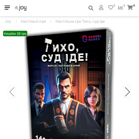
0
0
0
Joy
Настільні ігри
Настільна гра Тихо, суд іде
Кешбек 38 грн