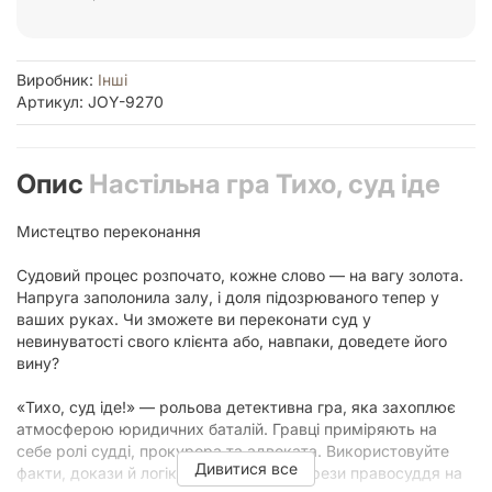
Виробник:
Інші
Артикул: JOY-9270
Опис
Настільна гра Тихо, суд іде
Мистецтво переконання
Судовий процес розпочато, кожне слово — на вагу золота.
Напруга заполонила залу, і доля підозрюваного тепер у
ваших руках. Чи зможете ви переконати суд у
невинуватості свого клієнта або, навпаки, доведете його
вину?
«Тихо, суд іде!» — рольова детективна гра, яка захоплює
атмосферою юридичних баталій. Гравці приміряють на
себе ролі судді, прокурора та адвоката. Використовуйте
Дивитися все
факти, докази й логіку, щоб схилити терези правосуддя на