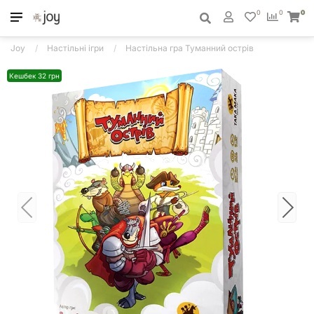
0
0
0
Joy
Настільні ігри
Настільна гра Туманний острів
Кешбек 32 грн