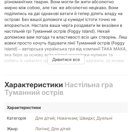
різноманітних тварин. Вони могли би жити абсолютно
мирно між собою, але так же абсолютно нецікаво. Вони
поділились на дві однакові ватаги й тепер ділять владу на
острові. Без вашої допомоги ці кумедні істоти точно не
впораються. Настала ваша черга роздавати їм вказівки в
настільній грі Туманний острів (Foggy Island). Нехай
допоможе вам погода та властивості всіх цих створінь. Лиш
вовки просто хочуть будувати лінії Туманний острів (Foggy
Island) ‒ авторська українська гра від компанії ТАКА МАКА,
яка бере за основу всім відомі «хрестики-нулики» та
Дивитися все
робить їх набагато цікавішими. У грі є 3 варіанти, за якими
ви можете грати. Розробники радять починати, звичайно ж,
із найпростішого серед них, аби досконало засвоїти базові
правила. Кожен гравець на початку отримує однаковий
Характеристики
Настільна гра
набір 18 персонажів, а для вас відкрита повна карта із 36
клітинками (квадрат 6х6). Раунд закінчиться, коли ви
Туманний острів
заповните все поле фішками. Для старту ви обираєте лиш
5, інші перетасовуються та лежать у стовпчику збоку. У
Характеристики
свій хід ви мусите розташувати одну із фішок у руці на
ігровому полі. Враховуйте особливості кожного персонажа,
Категорія
Для дітей
;
Новачкам
;
Швидкі
;
Дуельні
щоби він приніс вам максимум користі або ніяк не допоміг
супернику. Ваше завдання ‒ складати якомога довші лінії
Жанр
Логічні
;
Для дітей
по вертикалі, горизонталі чи діагоналі. Кожна з них, що буде