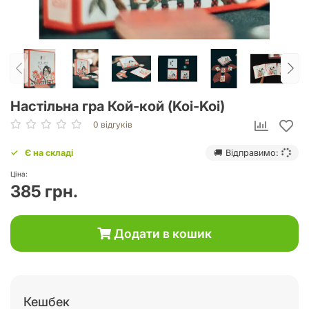
Настільна гра Кой-кой (Koi-Koi)
0 відгуків
Є на складі
🚚 Відправимо:
Ціна:
385 грн.
Додати в кошик
Кешбек