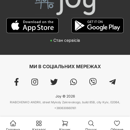
●
Стан сервісів
МИ В СОЦІАЛЬНИХ МЕРЕЖАХ
Joy © 2026
RIABCHENKO ANDRII, street Mykoly Zakrevskogo, build 85B, city Kyiv, 02064,
+380630660161
Головна
Каталог
Кошик
Пошук
Обране