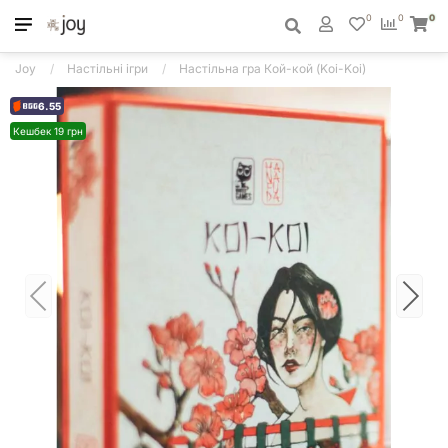
0
0
0
Joy
Настільні ігри
Настільна гра Кой-кой (Koi-Koi)
6.55
Кешбек 19 грн