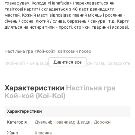
«ханафуда». Колода «Hanafuda» (перекладається як
«квіткові карти») складається з 48 карт дванадцяти
мастей. Кожній масті відповідає певний місяць і рослина -
січень / сосна, лютий / слива, березень / сакура і т.д. Карти
діляться на чотири типи - прості, стрічки, тварини і яскраві.
Настільна гра «Кой-кой»: квітковий покер
Дивитися все
«Кой-кой» - це швидка дуельна гра, в якій гравці складають
комбінації з квітів, стрічок, тварин і яскравих карт - і
отримують за це переможні очки. На думку Joyа, гра
обов'язково сподобається любителям тонких дуелей в
Характеристики
Настільна гра
східному стилі на кшталт «Окійі» або «Ханамікоджі».
Кой-кой (Koi-Koi)
Перед початком партії опоненти вирішують, скільки вони
будуть грати раундів (12, 6 або 3), і зазначають стартову
Характеристики
кількість очок (100, 50 або 25 очок відповідно). Всі карти
замішуються в одну колоду. Гравці отримують по 8
Категорія
Дуельні
;
Новачкам
;
Швидкі
;
Дорожні
випадкових карт. 8 карт викладається в центрі столу.
Першим гравцем - сенсеєм - стає той що роздає, а потім
Жанр
Класика