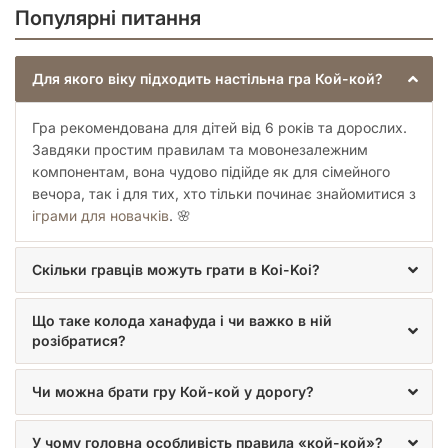
карти на руках. В такому випадку оголошується нічия, і
Популярні питання
ніхто не отримує очок. Коли переможець отримує очки,
вони перетікають до нього від опонента.
Для якого віку підходить настільна гра Кой-кой?
Комбінації «яку»
Гра рекомендована для дітей від 6 років та дорослих.
Завдяки простим правилам та мовонезалежним
компонентам, вона чудово підійде як для сімейного
тенхо (6 очок). На руці гравця на початку раунду 4 карти
вечора, так і для тих, хто тільки починає знайомитися з
однієї масті або 4 пари карт;
іграми для новачків
. 🌸
подвійне тенхо (14 очок). На руці гравця на початку раунду
8 карт двох мастей;
касу. 1 очко за 10 простих карт + 1 очко за кожну наступну
Скільки гравців можуть грати в Koi-Koi?
просту карту;
танк. 1 очко за 5 карт з тваринами + 1 очко за кожну
Що таке колода ханафуда і чи важко в ній
наступну карту з твариною;
розібратися?
танзаку. 1 очко за 5 карт зі стрічками + 1 очко за кожну
наступну карту зі стрічкою;
тсукімі (5 монет). Карти «саке» та «луна»;
Чи можна брати гру Кой-кой у дорогу?
ханамі (5 монет). Карти «саке» та «сакура»;
санко (5 монет). 3 яскраві карти;
У чому головна особливість правила «кой-кой»?
аме шіко (7 монет). 3 яскраві карти + карта «людина під