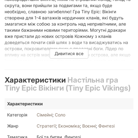
скрута, вони прийшли за подвигами та, якщо буде
необхідно, славною загибеллю! Гра Tiny Epic: Вікінги
створена для 1-4 ватажків нордичних кланів, які будуть
змагатися між собою за контроль над непривітними, але
такими бажаними новими територіями. Могутні дракари
вже пристали до нових островів Кожному з кланів
доведеться почати свій шлях з води та висаджуватись на
острови, покровителями яких є прадавні боги. Лідер по
Дивитися все
впливу на острів має відповідний жетон острова, але якщо
інший гравець висадить більше військ на острів то він не
тільки отримає перевагу, а ще й прожене по одному з
вікінгів усіх супротивників. Боги ж, дивлячись на те, як
Характеристики
Настільна гра
жетон контролю переходить з рук у руки, ставатимуть все
більш і більш розгніваними, але це і дасть змогу заробити
Tiny Epic Вікінги (Tiny Epic Vikings)
переможні очки наприкінці гри. Власний вплив можна
підвищити, будуючи храми, або тримаючи біля острова
Характеристики
дракари, проте це все вимагає ресурсів, які можна
заполучити у набігах на беззахисних місцевих мешканців.
Категорія
Сімейні
;
Соло
Кожний лідер обирає свою тактику дій У свій хід ви повинні
розіграти одну з карт, обраних за допомогою драфту,
Жанр
Стратегії
;
Економіка
;
Воєнні
;
Фентезі
горілиць або долілиць. Якщо вона викладена горілиць,
значить у гру вступає вказаний лідер. Він дає змогу
Тематика
Бої та битви, Фентезі