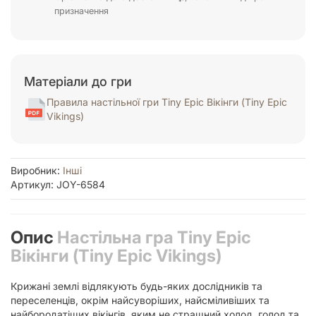
призначення
Матеріали до гри
Правила настільної гри Tiny Epic Вікінги (Tiny Epic
Vikings)
Виробник:
Інші
Артикул: JOY-6584
Опис
Настільна гра Tiny Epic
Вікінги (Tiny Epic Vikings)
Крижані землі відлякують будь-яких дослідників та
переселенців, окрім найсуворіших, найсміливіших та
найбородатіших вікінгів, яким не страшний холод, голод та