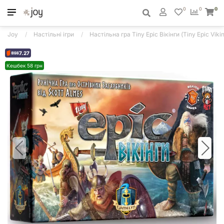
0
0
0
Joy
Настільні ігри
Настільна гра Tiny Epic Вікінги (Tiny Epic Viki
7.27
Кешбек 58 грн