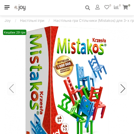
0
0
0
Joy
Настільні ігри
Настільна гра Стільчики (Mistakos) для 3-х г
Кешбек 29 грн