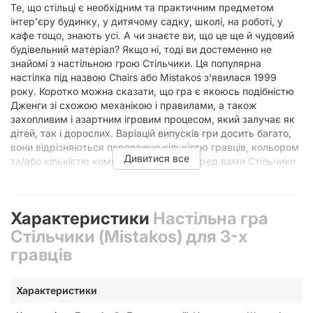
Те, що стільці є необхідним та практичним предметом
інтер'єру будинку, у дитячому садку, школі, на роботі, у
кафе тощо, знають усі. А чи знаєте ви, що це ще й чудовий
будівельний матеріал? Якщо ні, тоді ви достеменно не
знайомі з настільною грою Стільчики. Ця популярна
настілка під назвою Chairs або Mistakos з'явилася 1999
року. Коротко можна сказати, що гра є якоюсь подібністю
Дженги зі схожою механікою і правилами, а також
захопливим і азартним ігровим процесом, який залучає як
дітей, так і дорослих. Варіацій випусків гри досить багато,
вони відрізняються переважно кількістю гравців, кольором
Дивитися все
та/або кількістю компонентів. Зараз перед вами Стільчики
для 3-х гравців (Mіstakos). Назва вже сама говорить про те,
скільки учасників може зайнятися побудовою такої
незвичайної конструкції. Стілець хапай, нагору виставляй! У
Характеристики
Настільна гра
складі гри ви знайдете 8 зелених, 8 синіх та 8 червоних
стільчиків, які також відрізняються один від одного ще й
Стільчики (Mistakos) для 3-х
формою. Все, що потрібно буде робити під час партії, по
гравців
черзі виставляти стільці один на одного, зводячи
незвичайну вежу. Правила пропонують два режими гри, які
ви додатково можете урізноманітнити на свій розсуд. Усі
Характеристики
стільці знаходяться на столі в одній купі. Ставиться перший