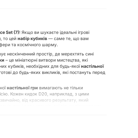
e Set (7)
! Якщо ви шукаєте ідеальні ігрові
, то цей
набір кубиків
— саме те, що вам
сфери та космічного шарму.
ує нескінченний простір, де мерехтять сині
ки
– це мініатюрні витвори мистецтва, які
их кубиків, необхідних для будь-якої
настільної
готові до будь-яких викликів, які постануть перед
еної
настільної гри
вимагають не тільки
сію. Кожен кидок D20, наприклад, з цими
 звичайно, від красивого результату, який
вців, так і для новачків, які тільки відкривають
ни зручно лежать у руці, а чіткі, добре видимі
сутність дефектів роблять їх надійним супутником
одальший розвиток сюжету.