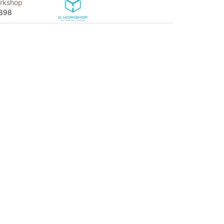
rkshop
898