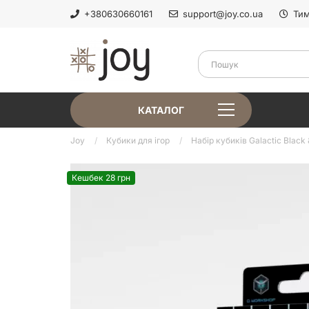
+380630660161
support@joy.co.ua
Тим
КАТАЛОГ
Joy
Кубики для ігор
Набір кубиків Galactic Black &
Кешбек 28 грн