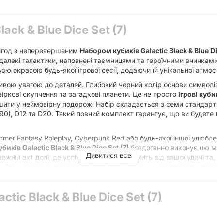
lack & Blue Dice Set (7)
ригод з неперевершеним
Набором кубиків Galactic Black & Blue Dic
далекі галактики, наповнені таємницями та героїчними вчинками
ю окрасою будь-якої ігрової сесії, додаючи їй унікальної атмо
ивою увагою до деталей. Глибокий чорний колір основи символіз
зіркові скупчення та загадкові планети. Це не просто
ігрові куби
ити у неймовірну подорож. Набір складається з семи стандартн
0-90), D12 та D20. Такий повний комплект гарантує, що ви будете 
rhammer Fantasy Roleplay, Cyberpunk Red або будь-якої іншої улюбл
биків Galactic Black & Blue Dice Set (7)
бездоганно виконує цю мі
Дивитися все
ній акт долі, де успіх або провал залежить від вашої удачі та,
 Вони ідеально підходять як для досвідчених майстрів гри та гра
гор
.
, забезпечує їхню довговічність та приємні тактильні відчуття. Во
ctic Black & Blue Dice Set (7)
 навіть у напівтемряві ігрової кімнати. Якісне виконання та від
я
настільних ігор
, де кожен кидок має значення і впливає на п