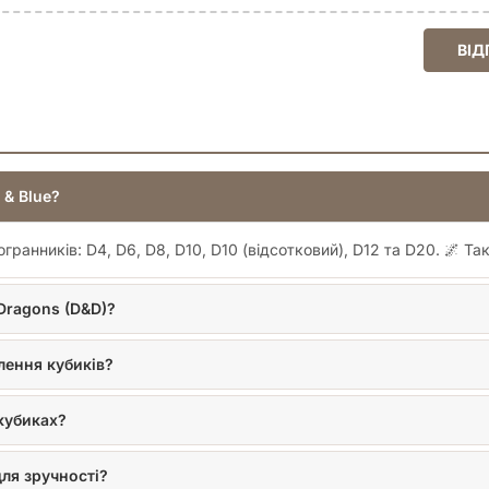
сіх, хто цінує якість та оригінальний дизайн. Ці кубики стануть 
ору, віддзеркалюючи вашу пристрасть до
настільних ігор
та фент
ВІД
опливих
наборів кубиків
та інших аксесуарів для ваших улюбле
шого ігрового столу.
 & Blue?
ранників: D4, D6, D8, D10, D10 (відсотковий), D12 та D20. 🌌 Та
 Dragons (D&D)?
лення кубиків?
кубиках?
ля зручності?