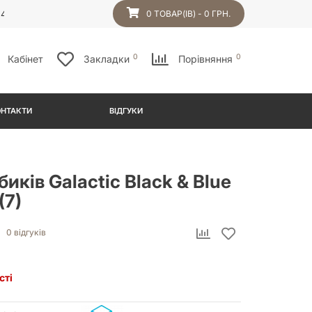
54
0 ТОВАР(ІВ) - 0 ГРН.
0
0
Кабінет
Закладки
Порівняння
ОНТАКТИ
ВІДГУКИ
биків Galactic Black & Blue
(7)
0 відгуків
сті