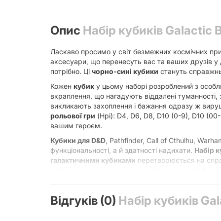
Опис
Набір кубиків Galactic B
Ласкаво просимо у світ безмежних космічних п
аксесуари, що перенесуть вас та ваших друзів у 
потрібно. Ці
чорно-сині кубики
стануть справжньо
Кожен
кубик
у цьому наборі розроблений з особл
вкраплення, що нагадують віддалені туманності, 
викликають захоплення і бажання одразу ж вируш
рольової гри
(Нрі): D4, D6, D8, D10 (0-9), D10 (0
вашим героєм.
Кубики для D&D
, Pathfinder, Call of Cthulhu, Wa
функціональності, а й здатності надихати.
Набір ку
галактичними кубиками
перетворюється на справж
з'явиться на поверхні цього космічного артефакту.
для себе дивовижний світ
настільних рольових і
Матеріал, з якого виготовлені ці
акрилові кубики
Відгуків (0)
Набір кубиків Gala
цифри гарантують легкість зчитування результатів
у незліченних пригодах. Це особливо важливо дл