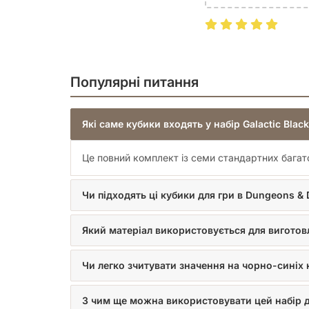
Ідеальний вибір для геймерів, колекціонерів та в
чудовим доповненням до вашого ігрового прост
Завітайте на joy.co.ua, щоб знайти ще більше зах
допомогти вам знайти ідеальні компоненти для ва
Популярні питання
Які саме кубики входять у набір Galactic Black
Це повний комплект із семи стандартних багатог
Чи підходять ці кубики для гри в Dungeons &
Який матеріал використовується для виготов
Чи легко зчитувати значення на чорно-синіх 
З чим ще можна використовувати цей набір д