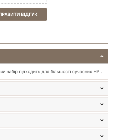
не лише функціональним елементом вашої гри, а й
езійних світів.
ПРАВИТИ ВІДГУК
них
настільних рольових ігор
. Ми завжди раді
кий набір підходить для більшості сучасних НРІ.