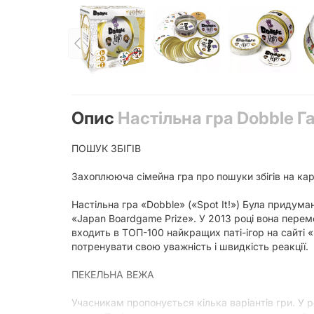
Опис
Настільна гра Dobble Га
ПОШУК ЗБІГІВ
Захоплююча сімейна гра про пошуки збігів на карт
Настільна гра «Dobble» («Spot It!») Була придуман
«Japan Boardgame Prize». У 2013 році вона перем
входить в ТОП-100 найкращих паті-ігор на сайті
потренувати свою уважність і швидкість реакції.
ПЕКЕЛЬНА ВЕЖА
Учасникам пропонується кілька варіантів гри. У 