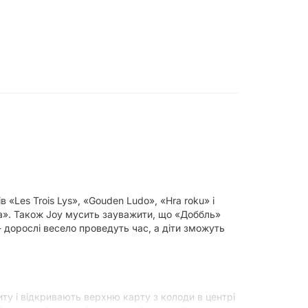
 «Les Trois Lys», «Gouden Ludo», «Hra roku» і
гра». Також Joy мусить зауважити, що «Доббль»
 дорослі весело проведуть час, а діти зможуть
ту і відкривають верхню карту з колоди в центрі