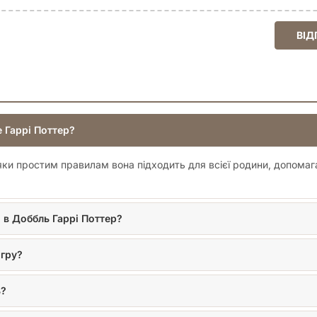
ВІД
e Гаррі Поттер?
дяки простим правилам вона підходить для всієї родини, допома
и в Доббль Гаррі Поттер?
 гру?
ь?