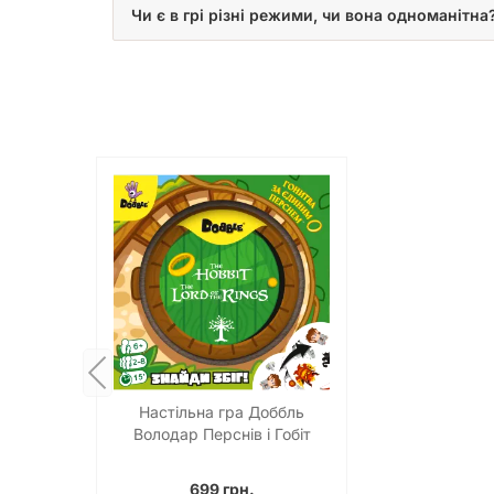
Чи є в грі різні режими, чи вона одноманітна
Настільна гра Доббль
Володар Перснів і Гобіт
(Dobble: The Lord of the
Rings & Hobbit)
699 грн.