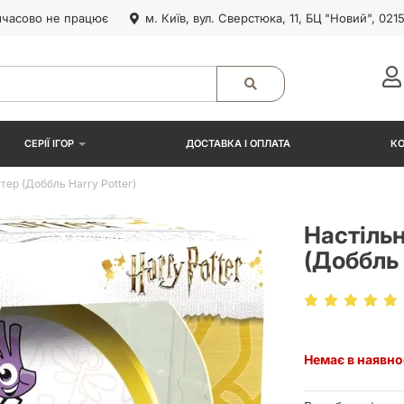
часово не працює
м. Київ, вул. Сверстюка, 11, БЦ "Новий", 021
СЕРІЇ ІГОР
ДОСТАВКА І ОПЛАТА
К
тер (Доббль Harry Potter)
Настільн
(Доббль 
Немає в наявно