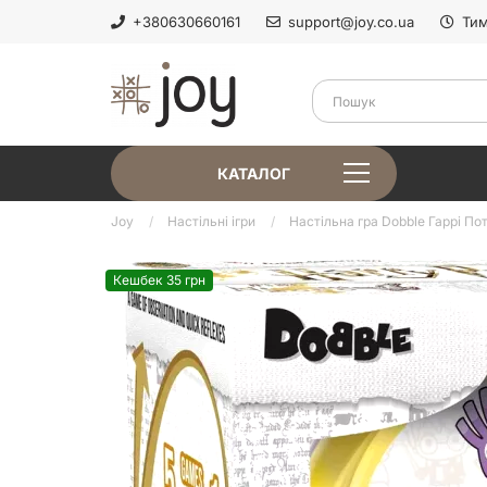
+380630660161
support@joy.co.ua
Тим
КАТАЛОГ
Joy
Настільні ігри
Настільна гра Dobble Гаррі Пот
Кешбек 35 грн