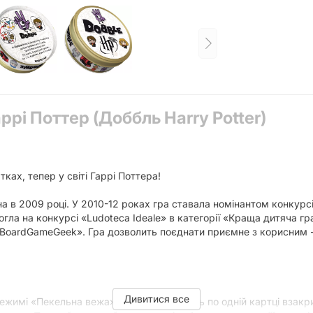
ррі Поттер (Доббль Harry Potter)
ках, тепер у світі Гаррі Поттера!
а в 2009 році. У 2010-12 роках гра ставала номінантом конкурсів
огла на конкурсі «Ludoteca Ideale» в категорії «Краща дитяча 
 «BoardGameGeek». Гра дозволить поєднати приємне з корисним -
Дивитися все
режимі «Пекельна вежа» гравці отримують по одній картці взакри