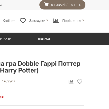
54
0 ТОВАР(ІВ) - 0 ГРН.
0
0
Кабінет
Закладки
Порівняння
ОНТАКТИ
ВІДГУКИ
а гра Dobble Гаррі Поттер
Harry Potter)
1 відгуків
сті