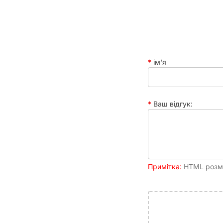
ім'я
Ваш відгук:
Примітка:
HTML розмі