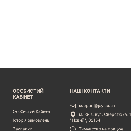
ОСОБИСТИЙ
НАШІ КОНТАКТИ
КАБІНЕТ
support@joy.co.ua
Особистий Кабінет
м. Київ, вул. Сверстюка, 1
Історія замовлень
"Новий", 02154
Закладки
Тимчасово не працює