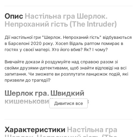
Опис
Настільна гра Шерлок.
Непроханий гість (The Intruder)
Дії настільної гри "Шерлок. Непроханий гість" відбуваються
в Барселоні 2020 року. Хосеп Відаль раптом помирає в
гостях у своєї матері. Хто його вбив? Як? І чому?
Вивчайте докази й роздумуйте над справою разом зі
своїми друзями-детективами, щоб знайти відповіді на всі
запитання. Чи зможете ви розплутати ланцюжок подій, які
призвели до трагедії?
Шерлок гра. Швидкий
кишеньковий детектив
Дивитися все
«Sherlock» (також відома як «Елементарно») – популярна
серія швидких детективних кооперативів для 1-8 гравців. У
2019 році ця гра стала номінантом престижного конкурсу
Характеристики
Настільна гра
«Spiel des Jahres» (Гра року в Німеччині). У кожній