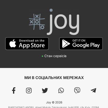
●
Стан сервісів
МИ В СОЦІАЛЬНИХ МЕРЕЖАХ
Joy © 2026
RIABCHENKO ANDRII, street Mykoly Zakrevskogo, build 85B, city Kyiv, 02064,