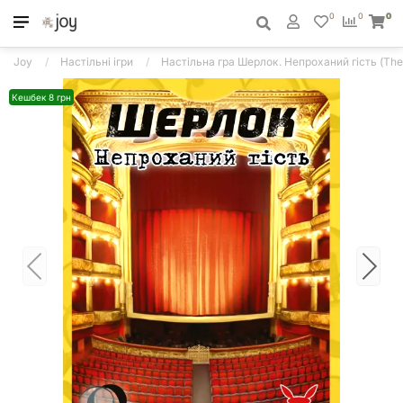
0
0
0
Joy
Настільні ігри
Настільна гра Шерлок. Непроханий гість (The 
Кешбек 8 грн