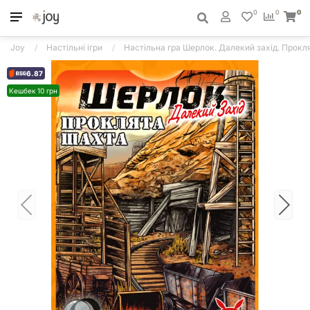
0
0
0
Joy
Настільні ігри
Настільна гра Шерлок. Далекий захід. Прокля
6.87
Кешбек 10 грн