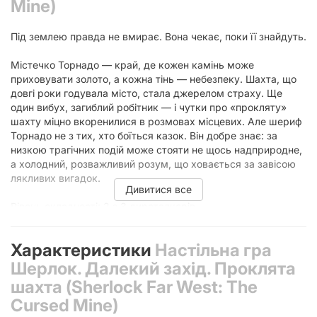
Mine)
Під землею правда не вмирає. Вона чекає, поки її знайдуть.
Містечко Торнадо — край, де кожен камінь може
приховувати золото, а кожна тінь — небезпеку. Шахта, що
довгі роки годувала місто, стала джерелом страху. Ще
один вибух, загиблий робітник — і чутки про «прокляту»
шахту міцно вкоренилися в розмовах місцевих. Але шериф
Торнадо не з тих, хто боїться казок. Він добре знає: за
низкою трагічних подій може стояти не щось надприродне,
а холодний, розважливий розум, що ховається за завісою
лякливих вигадок.
Дивитися все
Рівень складності: 2 з 3 дирсталкерів.
«Шерлок» — популярна серія швидких кооперативних
Характеристики
Настільна гра
детективів, де в кожній коробочці на вас чекає окрема
справа. Це цікавий філер, який можна розслідувати соло, з
Шерлок. Далекий захід. Проклята
друзями або членами сім’ї. Гра вимагає глибокого аналізу
шахта (Sherlock Far West: The
та забезпечує справжнє занурення у розслідування.
Cursed Mine)