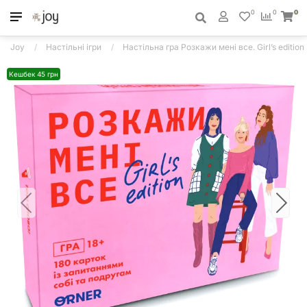
0
0
0
Joy
Настільні ігри
Настільна гра Розкажи мені все. Girl’s edition
Кешбек 45 грн