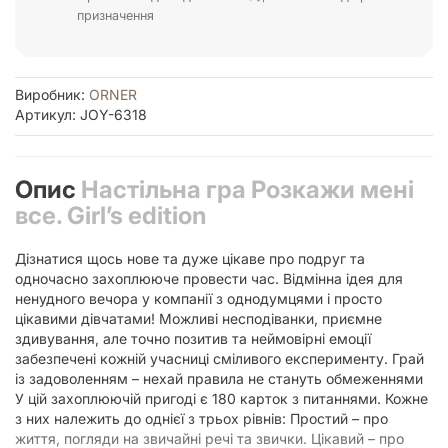
призначення
Виробник:
ORNER
Артикул: JOY-6318
Опис
Настільна гра Розкажи мені
все. Girl’s edition
Дізнатися щось нове та дуже цікаве про подруг та
одночасно захоплююче провести час. Відмінна ідея для
ненудного вечора у компанії з однодумцями і просто
цікавими дівчатами! Можливі несподіванки, приємне
здивування, але точно позитив та неймовірні емоції
забезпечені кожній учасниці сміливого експерименту. Грай
із задоволенням – нехай правила не стануть обмеженнями
У цій захоплюючій пригоді є 180 карток з питаннями. Кожне
з них належить до однієї з трьох рівнів: Простий – про
життя, погляди на звичайні речі та звички. Цікавий – про