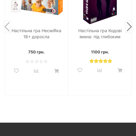
Настільна гра НесміЯка
Настільна гра Кодові
18+ доросла
імена: під глибоким
прикриттям (18+!)
750 грн.
1100 грн.