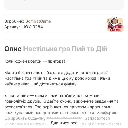
Виробник:
BombatGame
Артикул: JOY-9284
Опис
Настільна гра Пий та Дій
Коли кожен ковток — пригода!
Маєте безліч напоїв і бажаєте додати нотки інтриги?
Настільна гра «Пий та дій» в цьому допоможе! Тільки
найвитриваліший дістанеться фінішу!
«Пий та дій» — динамічний патіґейм для компанії
повнолітніх друзів. Кидайте кубик, виконуйте завдання та
розважайтеся! Гра вирізняється простими правилами,
неочікуваними поворотами та неймовірною атмосферою,
що зробить будь-яку вечірку яскравою. Запасайтеся
Дивитися все
улюбленими напоями і створюйте найкращі спогади разом.