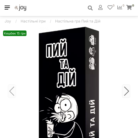
0
0
0
Joy
Настільні ігри
Настільна гра Пий та Дій
Кешбек 15 грн