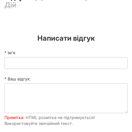
Час
30+ хвилин
Дій
партії
Привід
Дівич-вечір
Написати відгук
ім'я
Ваш відгук:
Примітка:
HTML розмітка не підтримується!
Використовуйте звичайний текст.