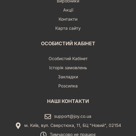
Виробники
що дорівнює або менша за отриману суму,
Акції
вважатиметься успіхом. Додайте також успіхи за
особливий символ кола, якщо викинули такий на кістці
Контакти
зусіль. Деякі карти предметів також можуть вплинути на
Карта сайту
кількість успіхів. Якщо кількість успіхів дорівнює або
більша за складність перевірки у застосунку, ви вдало
проходите перевірку, інакше є вона вважається
ОСОБИСТИЙ КАБІНЕТ
проваленою. І успішне, і провалене проходження
матимуть свої сюжетні наслідки, на які вкаже
Особистий Кабінет
застосунок.
Сканування карт предметів - у деяких ситуаціях вам
Історія замовлень
можуть знадобитися зброя чи особливі предмети.
Закладки
Застосунок вкаже вам на можливість використання
карти. Після цього виберіть підхожий предмет та
Розсилка
зіскануйте qr-код на відповідній карті за допомогою
застосунку. Деякі предмети, такі як зброя, ви зможете
НАШІ КОНТАКТИ
використовувати багаторазово, а деякі (особливо ті, що
ви передаєте іншим персонажам) ви після використання
можете втратити.
support@joy.co.ua
Сканування карти Призначення - найчастіше ця опція
м. Київ, вул. Сверстюка, 11, БЦ "Новий", 02154
буде доступною під час взаємодії з неігровими
Тимчасово не працює