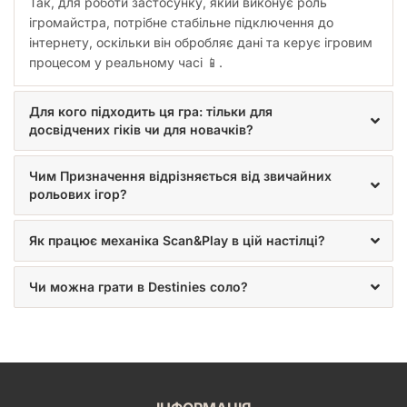
генеруватиме випадкові події протягом гри.
Так, для роботи застосунку, який виконує роль
ігромайстра, потрібне стабільне підключення до
Перебіг гри «Destinies»
інтернету, оскільки він обробляє дані та керує ігровим
процесом у реальному часі 📱.
Перш ніж розпочати гру, встановіть на телефон, планшет
або ноутбук застосунок «Destinies», виберіть сценарій та
виконайте приготування за вказівками застосунку.
Для кого підходить ця гра: тільки для
Протягом гри учасники ходитимуть по черзі, досліджуючи
досвідчених гіків чи для новачків?
ігровий світ у пошуках власного Призначення.
Хід кожного гравця складатиметься з 3 фаз:
Чим Призначення відрізняється від звичайних
Початок ходу. Відновіть 1 кістку зусиль. Під час цього
рольових ігор?
кроку застосунок також може вказати на активацію
певної події ,появу або переміщення неігрових
Як працює механіка Scan&Play в цій настілці?
персонажів тощо: більшість сюжетних подій
відбувається саме у цій фазі вашого ходу.
Чи можна грати в Destinies соло?
Переміщення. Гравець може перемістити свою
фігурку персонажа до 2 суміжних плиток вертикально чи
горизонтально. Якщо ви переміщуєтесь на недосліджену
(викладену сірою стороною догори), негайно зупиніться
на ній - ви більше не можете переміщуватися протягом
цього ходу. Переверніть плитку дослідженою
(кольоровою) стороною догори й викладіть на неї