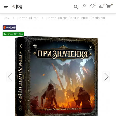
0
0
0
Joy
Настільні ігри
Настільна гра Призначення (Destinies)
7.65
Кешбек 123 грн