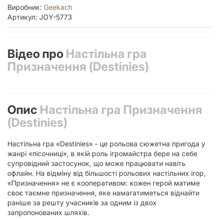
Виробник:
Geekach
Артикул: JOY-5773
Відео про
Настільна гра
Призначення (Destinies)
Опис
Настільна гра Призначення
(Destinies)
Настільна гра «Destinies» - це рольова сюжетна пригода у
жанрі «пісочниці», в якій роль ігромайстра бере на себе
супровідний застосунок, що може працювати навіть
офлайн. На відміну від більшості рольових настільних ігор,
«Призначення» не є кооперативом: кожен герой матиме
своє таємне призначення, яке намагатиметься віднайти
раніше за решту учасників за одним із двох
запропонованих шляхів.