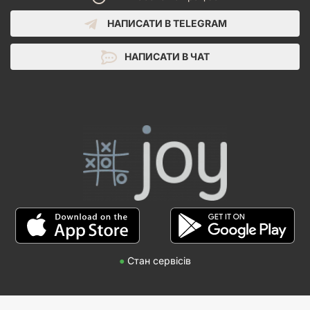
персонажами. У такому разі ви маєте вибрати один зі
шляхів та зісканувати його код на лиці своєї карти
НАПИСАТИ В TELEGRAM
Призначення. Неігровий персонаж після цього скерує
ваші подальші пошуки. Уся інформація у застосунку є
НАПИСАТИ В ЧАТ
загальновідомою (відкритою для усіх учасників), однак
неігрові персонажі ніколи не викажуть вашого таємного
Призначення іншим учасникам, адже говоритимуть
щодо нього натяками, які зрозумієте тільки ви.
Сканування або перевірка - виберіть щось одне,
зісканувати предмет або пройти перевірку.
Торгівля - після відкриття недосліджених плиток
місцевостей ви також можете знайти торговців.
Застосунок вкаже вам, кати яких предметів необхідно
відібрати до стосу, викласти на плитку й накрити
жетоном особливої локації. Під час виконання дії
"торгівля" ви можете придбати будь-яку кількість карт із
цього стосу, якщо вам вистачить на них монет.
Ініціація фіналу - для цього ви маєте знайти й відвідати
●
Стан сервісів
особливу локацію, на яку вказує ваше Призначення. Далі
керуйтесь вказівками застосунку.
Базова гра містить 5 сценаріїв включно із навчальним, які