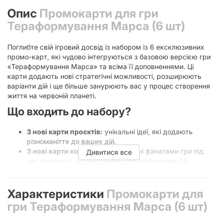
Опис
Промокарти для гри
Тераформування Марса (6 шт)
Поглибте свій ігровий досвід із набором із 6 ексклюзивних
промо-карт, які чудово інтегруються з базовою версією гри
«Тераформування Марса» та всіма її доповненнями. Ці
карти додають нові стратегічні можливості, розширюють
варіанти дій і ще більше занурюють вас у процес створення
життя на червоній планеті.
Що входить до набору?
3 нові карти проєктів:
унікальні ідеї, які додають
різноманіття до ваших дій.
3 нові карти корпорацій:
створені фанатами гри під
Дивитися все
час конкурсу, організованого розробниками. Ці
корпорації були обрані серед понад 400 заявок на
міжнародному сайті Board Game Geek.
Характеристики
Промокарти для
Нові корпорації
гри Тераформування Марса (6 шт)
Додаткові корпорації створені талановитими дизайнерами-