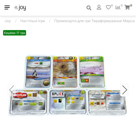
0
0
0
Joy
Настільні ігри
Промокарти для гри Тераформування Марса (
Кешбек 17 грн