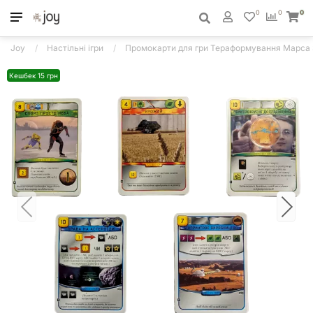
0
0
0
Joy
Настільні ігри
Промокарти для гри Тераформування Марса S
Кешбек 15 грн