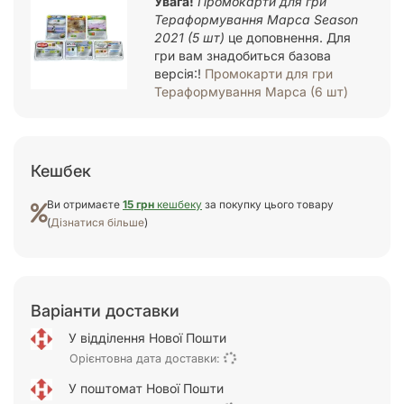
Увага!
Промокарти для гри
Тераформування Марса Season
2021 (5 шт)
це доповнення. Для
гри вам знадобиться базова
версія:!
Промокарти для гри
Тераформування Марса (6 шт)
Кешбек
Ви отримаєте
15 грн
кешбеку
за покупку цього товару
(
Дізнатися більше
)
Варіанти доставки
У відділення Нової Пошти
Орієнтовна дата доставки:
У поштомат Нової Пошти