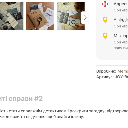
Адресн
Орієнто
У відд
Орієнто
Міжнар
Орієнто
признач
Виробник:
Memo
Артикул: JOY-8
ті справи #2
сть стати справжнім детективом і розкрити загадку, відтворюю
и докази та свідчення, щоб знайти істину.