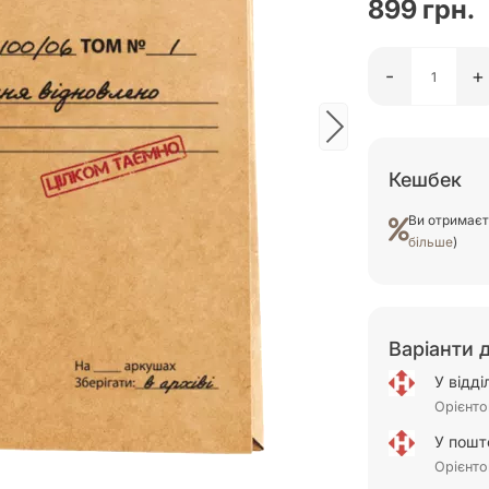
899 грн.
-
+
Кешбек
Ви отримає
більше
)
Варіанти 
У відд
Орієнто
У пошт
Орієнто