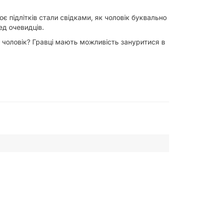
є підлітків стали свідками, як чоловік буквально
ед очевидців.
й чоловік? Гравці мають можливість зануритися в
дитися на деталях. Гра створює відчуття
д-Ярду, розкриваючи найскладніші таємниці.
плутаних підказок.
и зможете розкривати інші захоплюючі таємниці.