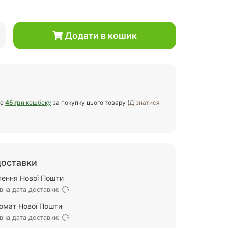
Додати в кошик
те
45 грн
кешбеку
за покупку цього товару (
Дізнатися
доставки
ілення Нової Пошти
вна дата доставки:
омат Нової Пошти
вна дата доставки: