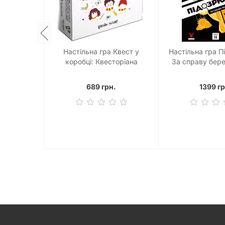
Настільна гра Квест у
Настільна гра П
коробці: Квесторіана
За справу бер
Гарпер (Sus
689 грн.
1399 гр