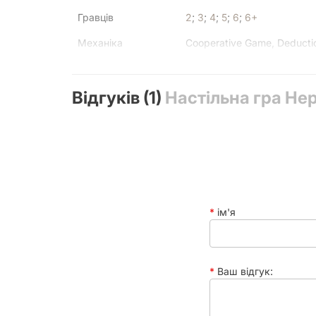
Гравців
2
;
3
;
4
;
5
;
6
;
6+
Механіка
Cooperative Game, Deducti
Мова
Українська
Відгуків (1)
Текст у грі
Настільна гра Не
Багато
У коробці
55+ докуменів слідства, , 
Час партії
120 - 300 хвилин
ім'я
Ваш відгук: