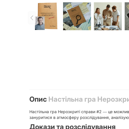
Опис
Настільна гра Нерозкри
Настільна гра Нерозкриті справи #2
це можливі
—
зануритися в атмосферу розслідування, аналізуюч
Докази та розслідування