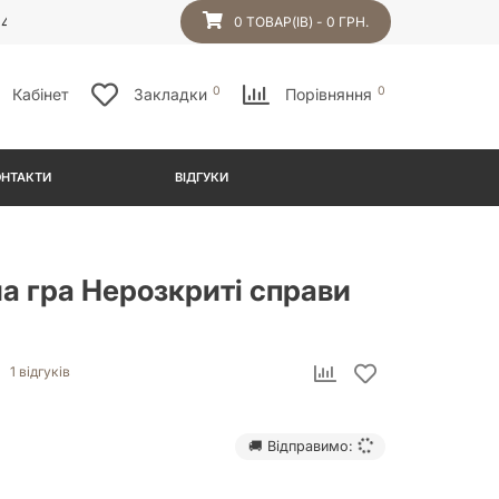
54
0 ТОВАР(ІВ) - 0 ГРН.
0
0
Кабінет
Закладки
Порівняння
ОНТАКТИ
ВІДГУКИ
а гра Нерозкриті справи
1 відгуків
🚚 Відправимо: