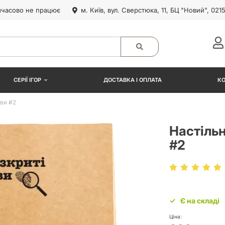
часово не працює
м. Київ, вул. Сверстюка, 11, БЦ "Новий", 021
СЕРІЇ ІГОР
ДОСТАВКА І ОПЛАТА
К
ави #2
Настільн
#2
Є на складі
Ціна: