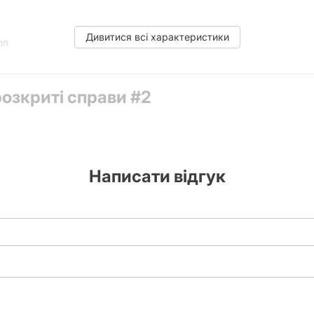
Дивитися всі характеристики
on
розкриті справи #2
4 бонусні конверти, , 8 заплутаних завдань та загадок
Написати відгук