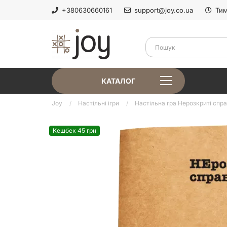
+380630660161
support@joy.co.ua
Тим
КАТАЛОГ
Joy
Настільні ігри
Настільна гра Нерозкриті спр
Кешбек 45 грн