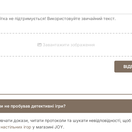
тка не підтримується! Використовуйте звичайний текст.
Завантажити зображення
ВІД
ли не пробував детективні ігри?
ивчати докази, читати протоколи та шукати невідповідності, щоб
л
настільних ігор
у магазині JOY.