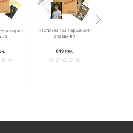
Настільна гра Нерозкриті
 Нерозкриті
справи #4
и #3
849 грн.
рн.