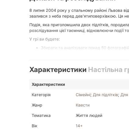
8 липня 2004 року у спальному районі Львова відб
звалився з неба перед дев'ятиповерхівкою. Ця не
Подія, яка приголомшила двох підлітків, породил
розслідування цієї таємниці, відновлюючи події т
У грі ви будете:
Збирати та аналізувати понад 50 фотографій,
Складати схему подій, з'єднуючи докази че
Вести записи у блокноті, збираючи усі дрібн
Розкрийте злочин
Характеристики
Настільна г
Будьте готові до розслідування, повного несподів
Характеристики
справжнього детективного розслідування, де кож
Категорія
Сімейні
;
Для підлітків
;
Для 
Якщо ви завжди мріяли стати детективом, ця гра
Замовляйте гру "Нерозкриті справи #2" та доведіт
Жанр
Квести
Для тих, хто хоче потренувати кмітливість у шв
Тематика
Життя людей
Зануртеся у світ детективів та розкрийте загадку
Вік
14+