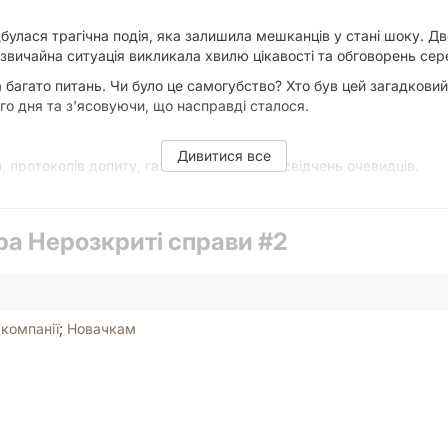
улася трагічна подія, яка залишила мешканців у стані шоку. Дво
звичайна ситуація викликала хвилю цікавості та обговорень сер
а багато питань. Чи було це самогубство? Хто був цей загадкови
ого дня та з'ясовуючи, що насправді сталося.
Дивитися все
 протоколів допиту, газетних вирізок та свідчень очевидців.
рвоними нитками, як справжні детективи.
иці та неспівпадіння.
ра Нерозкриті справи #2
анок та інтриг. Захопіть із собою снеки та будьте готові зосере
на дрібниця має значення.
компанії
;
Новачкам
 надасть вам таку можливість. Відчуйте себе частиною Скотлен
ь свої здібності у знаходженні істини серед хибних слідів та за
идших розслідуваннях, рекомендуємо серію ігор "
Шерлок
", де в
!