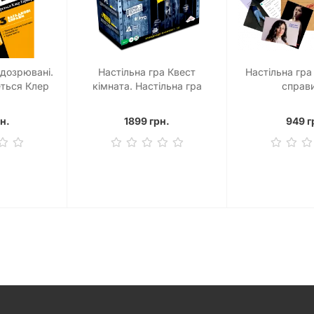
ідозрювані.
Настільна гра Квест
Настільна гра
еться Клер
кімната. Настільна гра
справ
pects)
н.
1899 грн.
949 г