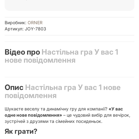
Виробник:
ORNER
Артикул: JOY-7803
Відео про
Настільна гра У вас 1
нове повідомлення
Опис
Настільна гра У вас 1 нове
повідомлення
Шукаєте веселу та динамічну гру для компанії?
«У вас
одне нове повідомлення»
– це чудовий вибір для вечірок,
зустрічей з друзями та сімейних посиденьок.
Як грати?