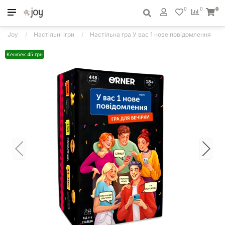
0
0
0
Joy
Настільні ігри
Настільна гра У вас 1 нове повідомлення
Кешбек 45 грн