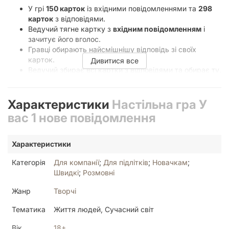
У грі
150 карток
із вхідними повідомленнями та
298
карток
з відповідями.
Ведучий тягне картку з
вхідним повідомленням
і
зачитує його вголос.
Гравці обирають найсмішнішу відповідь зі своїх
карток.
Дивитися все
Ведучий збирає всі картки з відповідями та обирає ту,
яка здалася йому найкращою.
Гравець, чия відповідь визнана найсмішнішою,
отримує бал.
Характеристики
Настільна гра У
Переможець – той, хто набере найбільше балів!
вас 1 нове повідомлення
Чому варто купити гру «У вас одне
нове повідомлення»?
Характеристики
Простий та швидкий геймплей.
Категорія
Для компанії
;
Для підлітків
;
Новачкам
;
Гра розрахована на компанію друзів, колег або сім’ю.
Швидкі
;
Розмовні
Безліч веселих та неочікуваних комбінацій відповідей.
Жанр
Творчі
Ідеально підходить для вечірок та корпоративів.
Комплектація
Тематика
Життя людей, Сучасний світ
Вік
18+