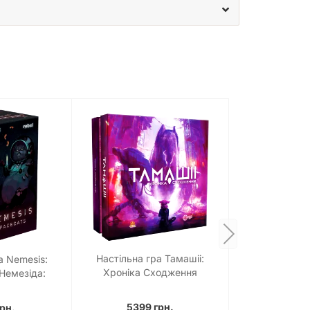
Настільна гра Тамашіі:
а Nemesis:
Хроніка Сходження
(Немезіда:
(Tamashii: Chronicle of
 коти)
Ascend)
5399 грн.
грн.