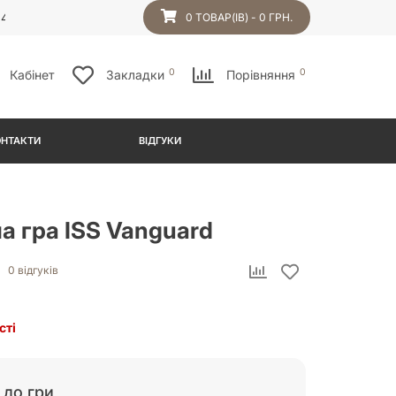
54
0 ТОВАР(ІВ) - 0 ГРН.
0
0
Кабінет
Закладки
Порівняння
ОНТАКТИ
ВІДГУКИ
а гра ISS Vanguard
0 відгуків
сті
 до гри