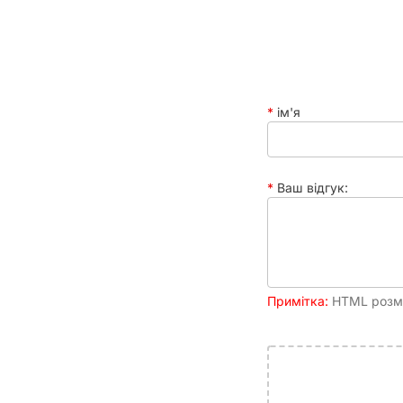
Протягом гри гравці слідкують за розвитком поді
експедиції, а кожен новий світ ставить перед екі
ISS Vanguard
– це справжня науково-фантастична
ім'я
Ваш відгук:
Примітка:
HTML розмі