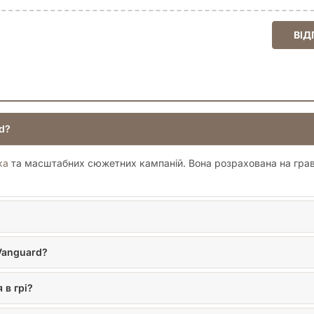
ВІД
rd?
ка
та масштабних сюжетних кампаній. Вона розрахована на гравці
 Vanguard?
 в грі?