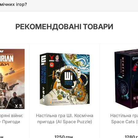
мічних ігор?
РЕКОМЕНДОВАНІ ТОВАРИ
ряні війни:
Настільна гра ШІ. Космічна
Настільна гр
- Пригоди
пригода (AI Space Puzzle)
Space Cats 
Mandalorian
Космічні
es)
рн.
1250 грн.
1280 