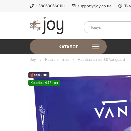
+380630660161
support@joy.co.ua
Тим
КАТАЛОГ
Joy
Настільні ігри
Настільна гра ISS Vanguard
8.36
Кешбек 445 грн