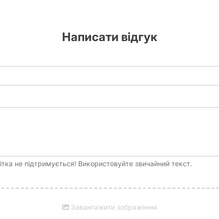
й у
Журналі
, що містить описи подій, діалоги та важливі сюжет
пажем все складніші виклики.
Написати відгук
 пригода, де від ваших рішень залежить майбутнє людства!
тка не підтримується! Використовуйте звичайний текст.
Завантажити зображення