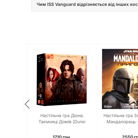
Чим ISS Vanguard відрізняється від інших кос
смобійники
Настільна гра Дюна.
Настільна гра Зо
cker)
Таємниці Домів (Dune:
Мандалорець 
House Secrets)
(Star Wars: The 
Adventur
.
1710 грн.
2550 г