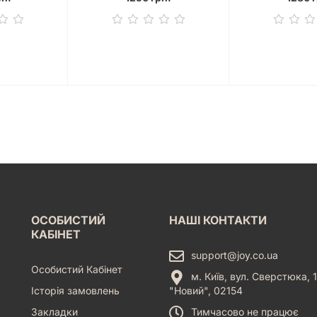
ОСОБИСТИЙ
НАШІ КОНТАКТИ
КАБІНЕТ
support@joy.co.ua
Особистий Кабінет
м. Київ, вул. Сверстюка, 1
Історія замовлень
"Новий", 02154
Закладки
Тимчасово не працює