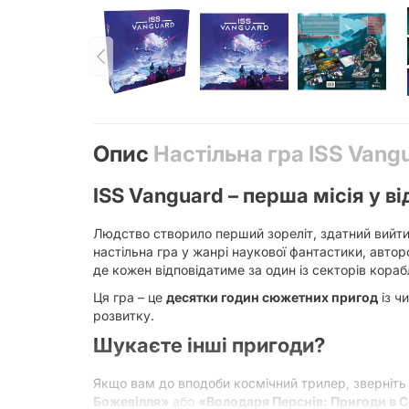
Опис
Настільна гра ISS Vang
ISS Vanguard – перша місія у в
Людство створило перший зореліт, здатний вийти 
настільна гра у жанрі наукової фантастики, авт
де кожен відповідатиме за один із секторів корабл
Ця гра – це
десятки годин сюжетних пригод
із ч
розвитку.
Шукаєте інші пригоди?
Якщо вам до вподоби космічний трилер, зверніть
Божевілля»
або
«Володаря Перснів: Пригоди в С