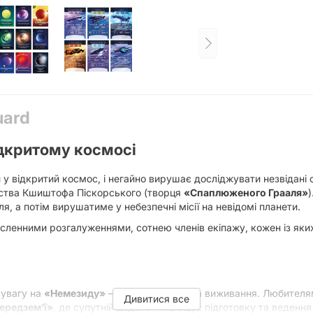
uard
ідкритому космосі
у відкритий космос, і негайно вирушає досліджувати незвідані 
орства Кшиштофа Піскорського (творця
«Спаплюженого Грааля»
я, а потім вирушатиме у небезпечні місії на невідомі планети.
исленними розгалуженнями, сотнею членів екіпажу, кожен із яких
 увагу на
«Немезиду»
– напружену гру на виживання. Любител
Дивитися все
ередзем’ї»
, де супутній додаток спрощує підготовку та ведення