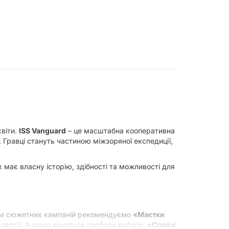
світи.
ISS Vanguard
– це масштабна кооперативна
). Гравці стануть частиною міжзоряної експедиції,
 має власну історію, здібності та можливості для
ям сюжетних кампаній рекомендуємо
«Маєтки
 партії. А якщо хочеться свободи вибору,
«Сплячі