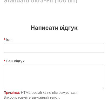
Standard Ultra-Fit (100 шт)
Чому варто обрати серію Standard
Ultra-Fit від Games7Days?
Games7Days — це молодий бренд з українським корінням,
Написати відгук
який швидко завоював прихильність настільної спільноти
завдяки високим стандартам якості, що не поступаються
світовим аналогам. Обираючи протектори Standard Ultra-
ім'я
Fit, ви отримуєте низку беззаперечних переваг:
Ідеальна посадка (Ultra-Fit):
Протектори
спроектовані так, щоб максимально точно
повторювати контури карт розміром 80 x 120 мм.
Ваш відгук:
Жодних зайвих широких країв чи бовтання карти
всередині кишеньки.
Висока прозорість:
Якісний полімерний матеріал не
спотворює кольоропередачу та чіткість ілюстрацій.
Ви зможете насолоджуватися кожною деталлю
малюнка, ніби протектора взагалі немає.
Примітка:
Легкість тасування:
HTML розмітка не підтримується!
Завдяки спеціальній текстурі
Використовуйте звичайний текст.
поверхні, карти не злипаються між собою, що
полегшує підготовку до гри та сам ігровий процес.
Економічність:
У пачці міститься 100 протекторів,