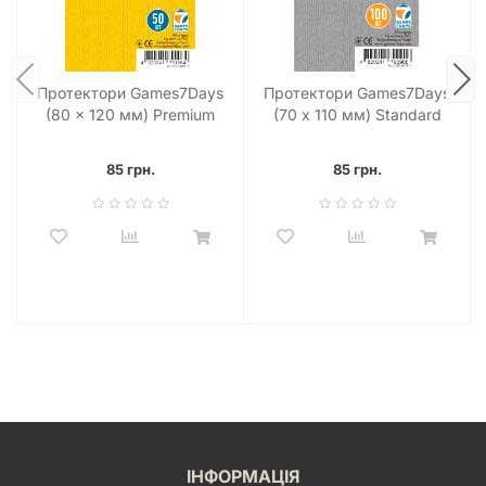
процесі, стратегіях та емоціях, забувши про тривогу за
збереження карт. Зробіть свій ігровий досвід максимально
комфортним та естетичним разом із надійним захистом від
Games7Days!
Протектори Games7Days
Протектори Games7Days
(80 x 120 мм) Premium
(70 х 110 мм) Standard
Ultra-Fit (50 шт)
Magnum Ultra-Fit (100 шт)
85 грн.
85 грн.
ІНФОРМАЦІЯ