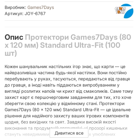
Виробник:
Games7Days
Артикул: JOY-6767
Опис
Протектори Games7Days (80
x 120 мм) Standard Ultra-Fit (100
шт)
Кожен шанувальник настільних ігор знає, що карти — це
найвразливіша частина будь-якої настілки. Вони постійно
перебувають у руках, тасуються, передаються від гравця
до гравця, а іноді навіть піддаються випробуванням у
вигляді розлитих напоїв чи крихт від смаколиків. Саме тому
захист карт є першочерговим завданням для тих, хто хоче
зберегти свою колекцію у відмінному стані. Протектори
Games7Days (80 x 120 мм) Standard Ultra-Fit — це ідеальне
рішення для надійного захисту ваших ігрових компонентів
щодня, без вихідних та свят. Завдяки високій якості
виконання та продуманій ергономіці, ці прозорі кишеньки
Дивитися все
стануть невидимими охоронцями ваших улюблених