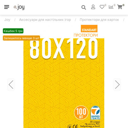
0
0
0
Joy
Аксесуари для настільних ігор
Протектори для карток
Кешбек 5 грн
Залишилось менше 3 шт