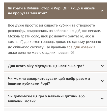
зв'язки.
Як грати в Кубики історій Рорі: Дії, якщо я ніколи
Зміцнення сімейних зв'язків:
Спільне створення
не пробував такі ігри?
історій – це чудовий спосіб провести якісний час
разом, посміятися та краще пізнати одне одного. Це
одна з найкращих
сімейних ігор
для вечірніх
Все дуже просто: ви кидаєте кубики та створюєте
посиденьок.
розповідь, спираючись на зображення дій, що випали.
Розвиток емпатії:
Придумуючи історії з різними
Можна грати соло, щоб розвинути фантазію, або в
персонажами та їхніми діями, гравці вчаться розуміти
компанії, де кожен гравець додає по одному реченню
різні точки зору та емоції.
до спільного сюжету. Це ідеальна
гра для новачків
,
Зняття стресу та релаксація:
Творчий процес
адже вона не має складних правил. 🎲
допомагає відволіктися від повсякденних турбот та
отримати задоволення від гри.
Для якого віку підходить ця настільна гра?
Для кого підійде Кубики історій Рорі:
Дії?
Чи можна використовувати цей набір разом з
іншими кубиками Рорі?
Ця
настільна гра
ідеально підходить для широкого кола
користувачів:
Чи допоможе ця гра у навчанні дитини або
Діти від 6 років:
Допомагає розвивати уяву,
вивченні мови?
мовлення, готує до школи, покращує навички
оповідання.
Батьки та вчителі:
Може використовуватися як