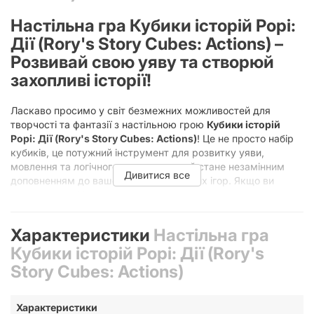
Настільна гра Кубики історій Рорі:
Дії (Rory's Story Cubes: Actions) –
Розвивай свою уяву та створюй
захопливі історії!
Ласкаво просимо у світ безмежних можливостей для
творчості та фантазії з настільною грою
Кубики історій
Рорі: Дії (Rory's Story Cubes: Actions)
! Це не просто набір
кубиків, це потужний інструмент для розвитку уяви,
мовлення та логічного мислення, який стане незамінним
Дивитися все
доповненням до вашої колекції сімейних ігор. Якщо ви
шукаєте спосіб провести час весело та з користю,
розкрити свій творчий потенціал або ж допомогти дітям
краще висловлювати свої думки, то
Кубики історій Рорі:
Характеристики
Настільна гра
Дії
– це саме те, що вам потрібно!
Кубики історій Рорі: Дії (Rory's
Ця унікальна
настільна гра
від Rory's Story Cubes запрошує
Story Cubes: Actions)
гравців у захопливу подорож світом оповідей, де кожен
кидок кубиків стає початком нової, непередбачуваної
пригоди. Забудьте про нудні та одноманітні вечори – з
Характеристики
«Діями» ви зануритеся у вихор активних подій, що оживуть