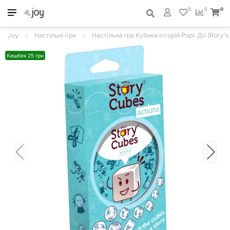
0
0
0
Joy
Настільні ігри
Настільна гра Кубики історій Рорі: Дії (Rory's
Кешбек 25 грн