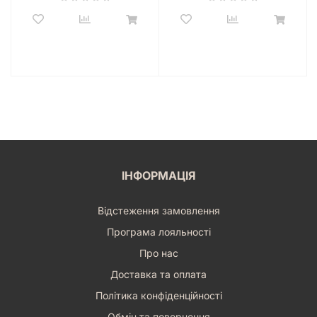
наборами Rory's Story Cubes
Кубики історій Рорі: Дії
чудово комбінуються з іншими
наборами серії, такими як «Класика», «Подорожі» або
«Фантазія». Об'єднавши кілька наборів, ви отримаєте ще
більше кубиків та зображень, що дозволить створювати
значно складніші, детальніші та ще більш неймовірні історії.
Кожен новий набір відкриває двері у нові світи, додаючи до
вашої розповіді нових персонажів, місця та події. Це робить
гру абсолютно унікальною та нескінченною у своїх
варіаціях.
ІНФОРМАЦІЯ
Купити настільну гру Кубики історій Рорі: Дії (Rory's Story
Cubes: Actions)
– це зробити крок до розвитку своєї уяви,
покращення мовлення та чудового проведення часу у колі
Відстеження замовлення
рідних та друзів. Завдяки високій якості виконання та
Програма лояльності
безмежним можливостям для творчості, цей набір кубиків
стане улюбленою грою для всієї родини. Не зволікайте,
Про нас
почніть свої незабутні історії вже сьогодні!
Доставка та оплата
Політика конфіденційності
Обмін та повернення