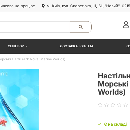
часово не працює
м. Київ, вул. Сверстюка, 11, БЦ "Новий", 021
СЕРІЇ ІГОР
ДОСТАВКА І ОПЛАТА
К
рські Світи (Ark Nova: Marine Worlds)
Настільн
Морські 
Worlds)
Є на складі