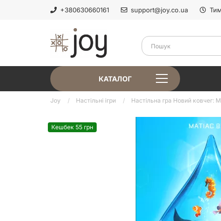
+380630660161
support@joy.co.ua
Тим
КАТАЛОГ
Joy
Настільні ігри
Настільна гра Новий ковчег: Мо
Кешбек 55 грн