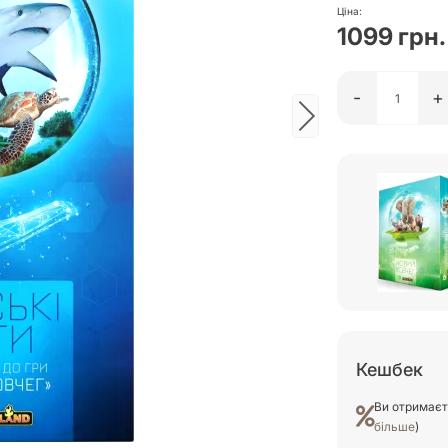
Ціна:
1099 грн.
-
+
Кешбек
Ви отримає
більше
)