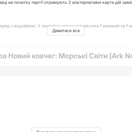
авці на початку партії отримують 2 альтернативні карти дій зам
поряд з водоймою. У зоопарку можна розмістити 1 великий та 1
Дивитися все
а та кількість кубиків, які необхідно розмістити в акваріумі.
ра Новий ковчег: Морські Світи (Ark N
дразу активує всіх мешканців такого типу у зоопарку. А карти
» порадує фанатів гри новими картами дій з цікавинками та пот