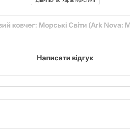
Дивитися всі характеристики
ий ковчег: Морські Світи (Ark Nova: M
 119 карт, 40 дерев’яних компонентів, 30 картонних жетонів
Написати відгук