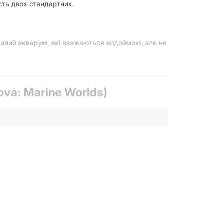
ість двох стандартних.
 малий акварум, які вважаються водоймою, але не
ova: Marine Worlds)
 з символом хвилі стимулюватимуть оновлення
ужними ефектами.