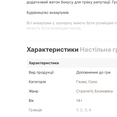
додатковий жетон бонусу для треку репутації. Гр
Будівництво акваріумів
Всі акваріуми у зоопарку мають бути розміщені 
можуть бути розміщені поряд.
На карті морської тварини позначено розмір вольєр
Характеристики
Настільна г
Мешканці рифів
Розіграш морської тварини з символом корала ві
Характеристики
ринку під час їх відкриття.
Вид продукції
Доповнення до гри
Крім цього доповнення «Ark Nova: Marine Worlds
Категорія
Гікам
;
Соло
Жанр
Стратегії
;
Економіка
Вік
14+
Гравців
1
;
2
;
3
;
4