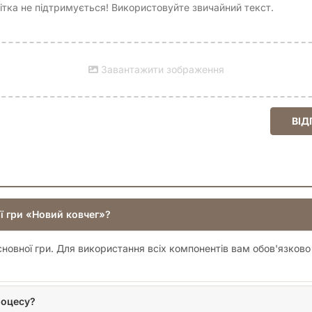
тка не підтримується! Використовуйте звичайний текст.
Завантажити зображення
ВІД
ї гри «Новий ковчег»?
сновної гри. Для використання всіх компонентів вам обов'язков
роцесу?