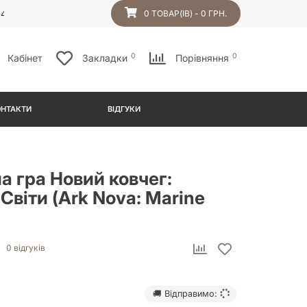
54
0 ТОВАР(ІВ) - 0 ГРН.
0
0
Кабінет
Закладки
Порівняння
ОНТАКТИ
ВІДГУКИ
а гра Новий ковчег:
Світи (Ark Nova: Marine
0 відгуків
🚚 Відправимо: