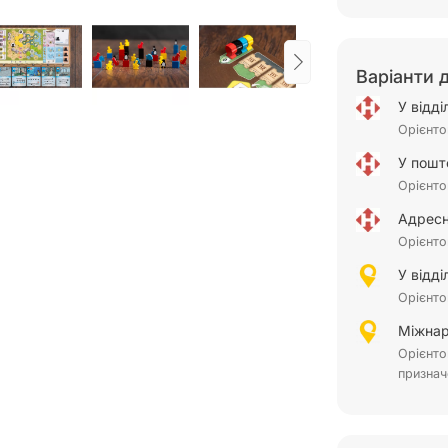
Варіанти 
У відд
Орієнто
У пошт
Орієнто
Адресн
Орієнто
У відд
Орієнто
Міжнар
Орієнто
признач