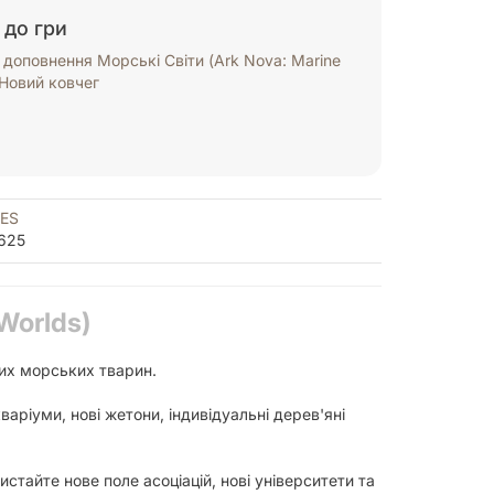
 до гри
доповнення Морські Світи (Ark Nova: Marine
 Новий ковчег
ES
625
Worlds)
их морських тварин.
варіуми, нові жетони, індивідуальні дерев'яні
истайте нове поле асоціацій, нові університети та