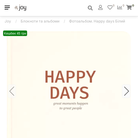
0
0
0
Joy
Блокноти та альбоми
Фотоальбом. Happy days Білий
Кешбек 45 грн