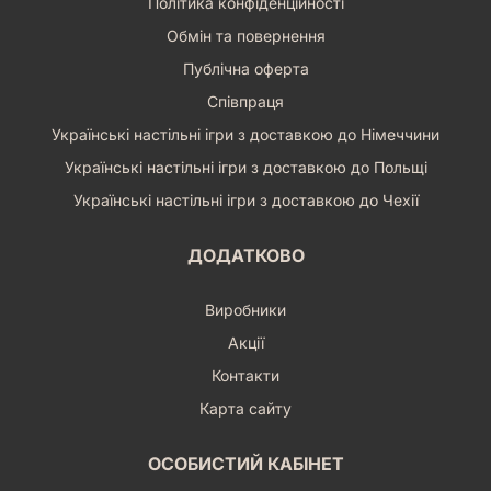
Політика конфіденційності
відкладайте на потім збереження ваших щасливих днів.
Обмін та повернення
Кожен момент вартий того, щоб бути зафіксованим і
збереженим з любов'ю та турботою.
Публічна оферта
Обравши
Фотоальбом. Happy days Білий
, ви обираєте не
Співпраця
просто місце для фотографій, а надійного хранителя ваших
Українські настільні ігри з доставкою до Німеччини
найсвітліших спогадів, який буде передаватися з покоління
в покоління, розповідаючи історію вашої родини, вашого
Українські настільні ігри з доставкою до Польщі
життя, ваших
щасливих днів
. Це інвестиція в емоції, в
Українські настільні ігри з доставкою до Чехії
цінності, в те, що дійсно має значення. Почніть свою
колекцію спогадів вже сьогодні!
ДОДАТКОВО
Виробники
Акції
Контакти
Карта сайту
ОСОБИСТИЙ КАБІНЕТ