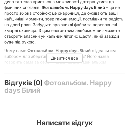
диво та тепло криється в можливості доторкнутися до
фізичних спогадів.
Фотоальбом. Happy days Білий
– це не
просто збірка сторінок; це скарбниця, де оживають ваші
найцінніші моменти, зберігаючи емоції, посмішки та радість
на довгі роки. Забудьте про зниклі файли та переповнені
хмарні сховища. З цим елегантним альбомом ви зможете
створити власний унікальний літопис щастя, який завжди
буде під рукою.
Чому саме
Фотоальбом. Happy days Білий
є ідеальним
вибором для зберігання ваших спогадів? Його назва
Дивитися все
говорить сама за себе – "Щасливі дні". Цей альбом
створений, щоб увібрати в себе всю світлу енергію
радісних подій вашого життя. Білосніжний колір обкладинки
символізує чистоту, нові починання та безмежний простір
Відгуків (0)
Фотоальбом. Happy
для вашої творчості. Він легко впишеться в будь-який
days Білий
інтер'єр, додаючи нотку елегантності та витонченості. Білий
колір також є універсальним, що робить цей фотоальбом
чудовим подарунком на будь-яке свято: від весілля чи
хрестин до дня народження чи ювілею. Він стане символом
світлих сподівань та незабутніх моментів.
Написати відгук
Якість, що Витримує Випробування