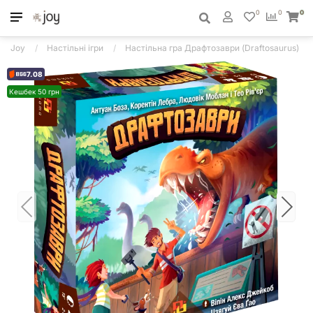
0
0
0
Joy
Настільні ігри
Настільна гра Драфтозаври (Draftosaurus)
7.08
Кешбек 50 грн