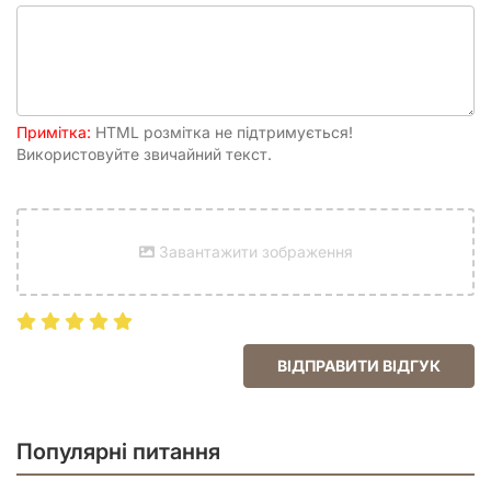
Рейтинг
7.08
BGG
Друковане видання
Ілюстратор
Jiahui Eva Gao, Roman Kucharski, Vipin Alex
Примітка:
HTML розмітка не підтримується!
Jacob
Використовуйте звичайний текст.
Завантажити зображення
ВІДПРАВИТИ ВІДГУК
Популярні питання