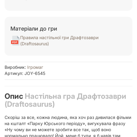
Матеріали до гри
Правила настільної гри Драфтозаври
(Draftosaurus)
Виробник:
Ігромаг
Артикул: JOY-6545
Опис
Настільна гра Драфтозаври
(Draftosaurus)
Скоріш за все, кожна людина, яка хоч раз дивилася фільми
на кшталт «Парку Юрського періоду», вигукувала фразу
«Ну чому ви не можете зробити все так, щоб воно
нормально працювало! Йой, мене б туди, я б навів там