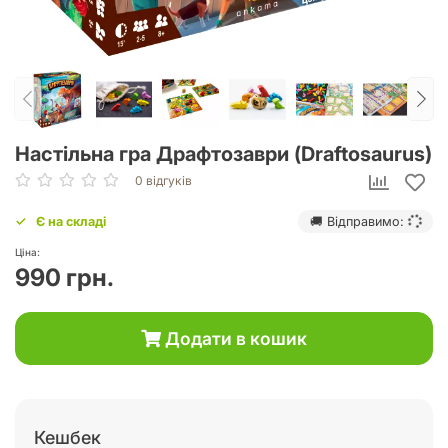
Настільна гра Драфтозаври (Draftosaurus)
0 відгуків
Є на складі
🚚 Відправимо:
Ціна:
990 грн.
Додати в кошик
Кешбек