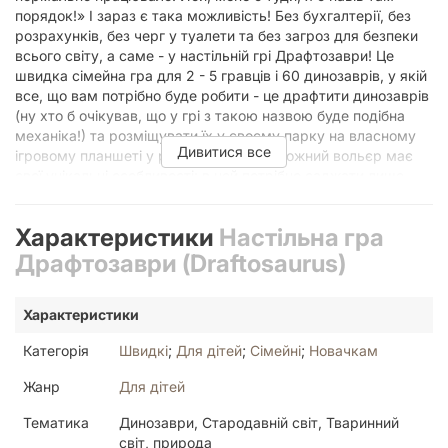
порядок!» І зараз є така можливість! Без бухгалтерії, без
розрахунків, без черг у туалети та без загроз для безпеки
всього світу, а саме - у настільній грі Драфтозаври! Це
швидка сімейна гра для 2 - 5 гравців і 60 динозаврів, у якій
все, що вам потрібно буде робити - це драфтити динозаврів
(ну хто б очікував, що у грі з такою назвою буде подібна
механіка!) та розміщувати їх у своєму парку на власному
Дивитися все
ігровому планшеті у різних вольєрах. Кожний вольєр має
свої унікальні особливості: в цей потрібно саджати лише
однакових динозаврів, в цей - лише різних, а в цей -
закохані парочки. Тож гравці беруть з мішечка по 6
Характеристики
Настільна гра
динозаврів, обирають того, що найбільше припав до душі,
пускають його пастися у нове житло, а інших - передають
Драфтозаври (Draftosaurus)
далі по колу. Як закінчаться перші 6, привезуть другу
партію із шести, а вся схема - повторюється. То що може
Характеристики
бути простіше? Розміщуйте куди треба, а куди не треба - не
розміщуйте! Еге, якби ж! Тут у гру вступає ще й елемент
Категорія
Швидкі
;
Для дітей
;
Сімейні
;
Новачкам
випадковості у вигляді умовного «директора-хвалька»,
який кожен хід (за результатом кидка кубика) вирішує, що
Жанр
Для дітей
якось мало динозаврів у вас в парку на лісовій стороні! Або
на південь від річки! Або, що сьогодні найкраще
Тематика
Динозаври, Стародавній світ, Тваринний
розташування зірок для купання тиранозавра, тому до
світ, природа