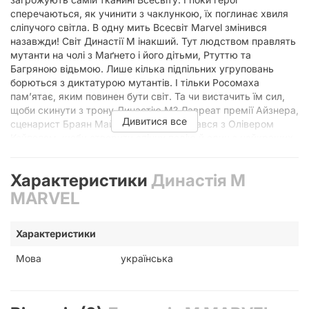
сперечаються, як учинити з чаклункою, їх поглинає хвиля
сліпучого світла. В одну мить Всесвіт Marvel змінився
назавжди! Світ Династії М інакший. Тут людством правлять
мутанти на чолі з Маґнето і його дітьми, Ртуттю та
Багряною відьмою. Лише кілька підпільних угруповань
борються з диктатурою мутантів. І тільки Росомаха
пам’ятає, яким повинен бути світ. Та чи вистачить їм сил,
щоби скинути з трону Династію М? Лавреат премії Айзнера,
Дивитися все
сценарист Браян Майкл Бендіс, об’єднався з Олівером
Койпелем, щоби створити епічну подію й один з найкращих
коміксів Marvel!" Іллюстратор Олівер Койпел Ілюстрації
Кольорові Автор Браян Майкл Бендіс Вік 16-99 років
Характеристики
Династія М
Виробник MAL'OPUS Жанр Комікс Кількість сторінок 224
Країна-виробник товару Україна Мова Українська Палітурка
MARVEL
Тверда обкладинка Папір Глянцевий Рік видання 2020
Розмір книги в мм 170х260х20
Характеристики
Мова
українська