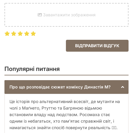
Завантажити зображення
ВІДПРАВИТИ ВІДГУК
Популярні питання
Про що розповідає сюжет коміксу Династія М?
Це історія про альтернативний всесвіт, де мутанти на
чолі з Маґнето, Ртуттю та Багряною відьмою
встановили владу над людством. Росомаха стає
одним із небагатьох, хто пам'ятає справжній світ, і
намагається знайти спосіб повернути реальність 🦸‍♂️.