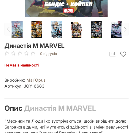
Династія М MARVEL
0 відгуків
Немає в наявності
Виробник:
Mal`Opus
Артикул: JOY-6683
Опис
Династія М MARVEL
"Месники та Люди Ікс зустрічаються, щоби вирішити долю
Багряної відьми, чиї мутантські здібності зі зміни реальності
загрожують самій тканині Всесвіту. І поки герої