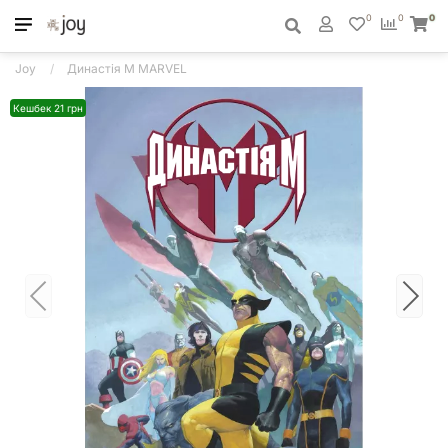
0
0
0
Joy
Династія М MARVEL
Кешбек 21 грн