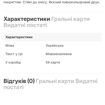
покриттям. Стійкі до зносу. Якісний повнокольоровий друк.
Характеристики
Гральні карти
Видатні постаті
Характеристики
Мова
Українська
Текст у грі
Мовонезалежна
У коробці
54 карти
Відгуків (0)
Гральні карти Видатні
постаті