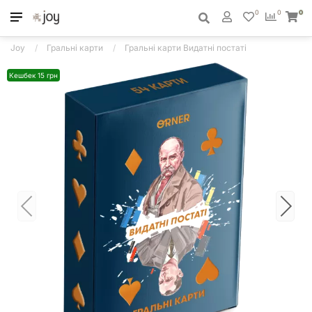
0
0
0
Joy
Гральні карти
Гральні карти Видатні постаті
Кешбек 15 грн