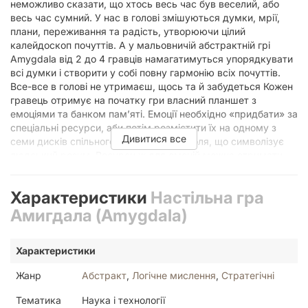
неможливо сказати, що хтось весь час був веселий, або
весь час сумний. У нас в голові змішуються думки, мрії,
плани, переживання та радість, утворюючи цілий
калейдоскоп почуттів. А у мальовничій абстрактній грі
Amygdala від 2 до 4 гравців намагатимуться упорядкувати
всі думки і створити у собі повну гармонію всіх почуттів.
Все-все в голові не утримаєш, щось та й забудеться Кожен
гравець отримує на початку гри власний планшет з
емоціями та банком пам’яті. Емоції необхідно «придбати» за
спеціальні ресурси, аби потім розмістити їх на одному з
Дивитися все
семи дисків спільного мальовничого поля, що символізує
людський розум. Ресурси ж для емоцій можна отримати,
заплативши за них монетки, та сховавши у себе у пам’яті. І
от з пам’яттю кояться найцікавіші пригоди, адже ви маєте
Характеристики
Настільна гра
всього 10 комірок, у кожній з яких може міститися лиш
один об’єкт. І якщо утримувати там один жетон ресурсу не
Амигдала (Amygdala)
складно, або 10 монет одним жетоном лежать дуже зручно,
то 4 монетки займатимуть 4 місця, а якщо ви захочете
Характеристики
зберегти у пам’яті мрії (чим їх буде більше одночасно, аж
до 6, тим більше переможних очок можна отримати) то
Жанр
Абстракт
,
Логічне мислення
,
Стратегічні
доведеться навіть жертвувати чимось іншим. Як зібрати
емоції так, щоб бути щасливим? Викладаючи на поле емоції
Тематика
Наука і технології
ви завоюєте вплив на певні ділянки мозку. Якщо ваших