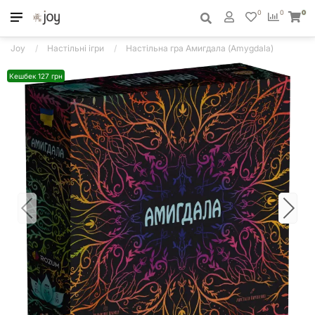
0
0
0
Joy
Настільні ігри
Настільна гра Амигдала (Amygdala)
Кешбек 127 грн