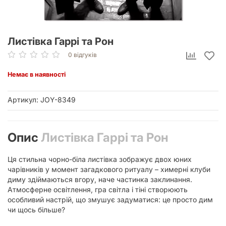
Листівка Гаррі та Рон
0 відгуків
Немає в наявності
Артикул: JOY-8349
Опис
Листівка Гаррі та Рон
Ця стильна чорно-біла листівка зображує двох юних
чарівників у момент загадкового ритуалу – химерні клуби
диму здіймаються вгору, наче частинка заклинання.
Атмосферне освітлення, гра світла і тіні створюють
особливий настрій, що змушує задуматися: це просто дим
чи щось більше?