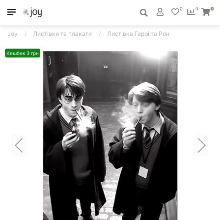
0
0
0
Joy
Листівки та плакати
Листівка Гаррі та Рон
Кешбек 3 грн